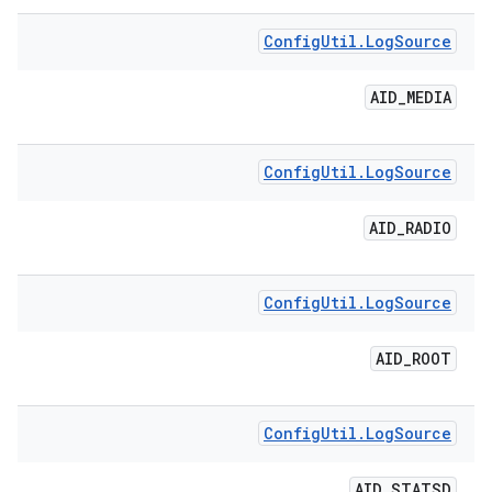
Config
Util
.
Log
Source
AID
_
MEDIA
Config
Util
.
Log
Source
AID
_
RADIO
Config
Util
.
Log
Source
AID
_
ROOT
Config
Util
.
Log
Source
AID
_
STATSD