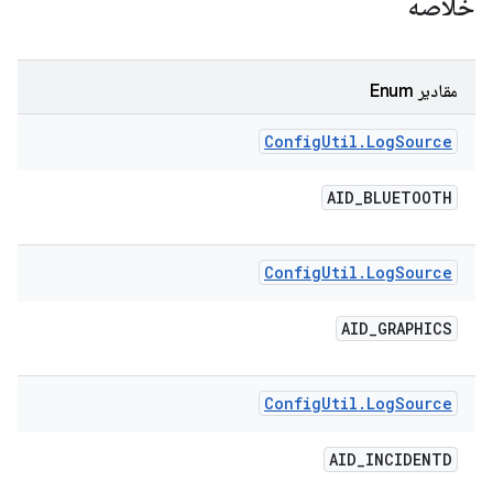
خلاصه
مقادیر Enum
Config
Util
.
Log
Source
AID
_
BLUETOOTH
Config
Util
.
Log
Source
AID
_
GRAPHICS
Config
Util
.
Log
Source
AID
_
INCIDENTD