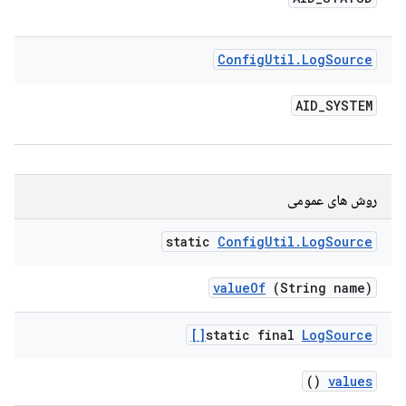
Config
Util
.
Log
Source
AID
_
SYSTEM
روش های عمومی
static
Config
Util
.
Log
Source
value
Of
(String name)
static final
Log
Source[]
()
values