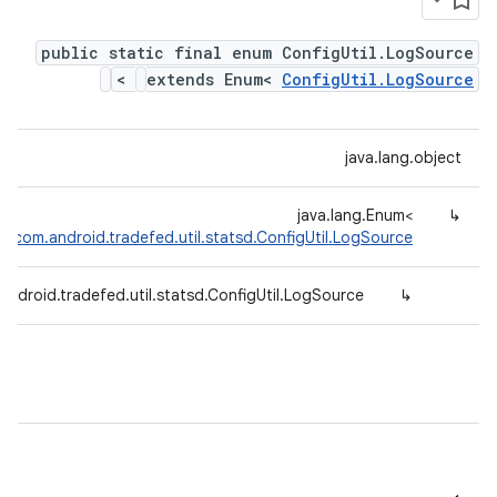
public static final enum ConfigUtil.LogSource
>
extends Enum<
ConfigUtil.LogSource
java.lang.object
java.lang.Enum<
↳
>
com.android.tradefed.util.statsd.ConfigUtil.LogSource
android.tradefed.util.statsd.ConfigUtil.LogSource
↳