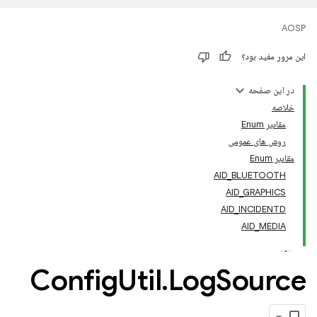
AOSP
این مرور مفید بود؟
در این صفحه
خلاصه
مقادیر Enum
روش های عمومی
مقادیر Enum
AID_BLUETOOTH
AID_GRAPHICS
AID_INCIDENTD
AID_MEDIA
Config
Util
.
Log
Source