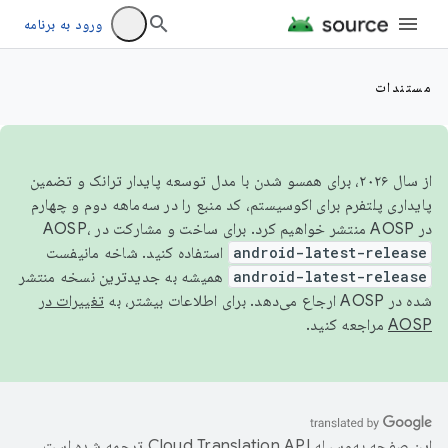
ورود به برنامه
مستندات
از سال ۲۰۲۶، برای همسو شدن با مدل توسعه پایدار ترانک و تضمین
پایداری پلتفرم برای اکوسیستم، کد منبع را در سه‌ماهه دوم و چهارم
در AOSP منتشر خواهیم کرد. برای ساخت و مشارکت در AOSP،
android-latest-release
استفاده کنید. شاخه مانیفست
android-latest-release
همیشه به جدیدترین نسخه منتشر
شده در AOSP ارجاع می‌دهد. برای اطلاعات بیشتر، به
تغییرات در
AOSP
مراجعه کنید.
این صفحه به‌وسیله
ترجمه شده است.