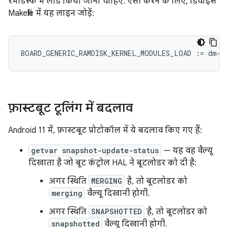
रैमडिस्क में लोड किया जाना चाहिए. ऐसा करने के लिए, डिवाइस
Makefile में यह लाइन जोड़ें:
BOARD_GENERIC_RAMDISK_KERNEL_MODULES_LOAD
:=
dm
-
u
फ़ास्टबूट टूलिंग में बदलाव
Android 11 में, फ़ास्टबूट प्रोटोकॉल में ये बदलाव किए गए हैं:
getvar snapshot-update-status
— यह वह वैल्यू
दिखाता है जो बूट कंट्रोल HAL ने बूटलोडर को दी है:
अगर स्थिति
MERGING
है, तो बूटलोडर को
merging
वैल्यू दिखानी होगी.
अगर स्थिति
SNAPSHOTTED
है, तो बूटलोडर को
snapshotted
वैल्यू दिखानी होगी.