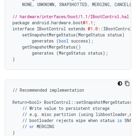
NONE
,
UNKNOWN
,
SNAPSHOTTED
,
MERGING
,
CANCELLE
// hardware/interfaces/boot/1.1/IBootControl.hal
package
android
.
hardware
.
boot
@1.1
;
interface
IBootControl
extends
@1.0
::
IBootControl
setSnapshotMergeStatus
(
MergeStatus
status
)
generates
(
bool
success
);
getSnapshotMergeStatus
()
generates
(
MergeStatus
status
);
}
//
Recommended
implementation
Return<bool>
BootControl
::
setSnapshotMergeStatus
(
M
//
Write
value
to
persistent
storage
//
e
.
g
.
misc
partition
(
using
libbootloader_me
//
bootloader
rejects
wipe
when
status
is
SNAP
//
or
MERGING
}