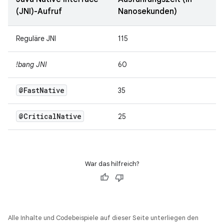
(JNI)-Aufruf
Nanosekunden)
Reguläre JNI
115
!bang JNI
60
@Fast
Native
35
@Critical
Native
25
War das hilfreich?
Alle Inhalte und Codebeispiele auf dieser Seite unterliegen den