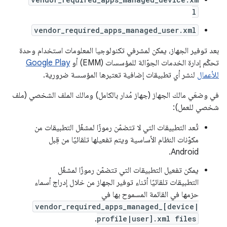
l
vendor_required_apps_managed_user.xml
بعد توفير الجهاز، يمكن لمشرفي تكنولوجيا المعلومات استخدام وحدة
تحكّم إدارة الخدمات الجوّالة للمؤسسات (EMM) أو
Google Play
للأعمال
لنشر أي تطبيقات إضافية تعتبرها المؤسسة ضرورية.
في وضعَي مالك الجهاز (جهاز مُدار بالكامل) ومالك الملف الشخصي (ملف
شخصي للعمل):
تُعد التطبيقات التي لا تتضمّن رموزًا لمشغّل التطبيقات من
مكوّنات النظام الأساسية ويتم تفعيلها تلقائيًا من قِبل
Android.
يمكن تفعيل التطبيقات التي تتضمّن رموزًا لمشغّل
التطبيقات تلقائيًا أثناء توفير الجهاز من خلال إدراج أسماء
حزمها في القائمة المسموح بها في
vendor_required_apps_managed_[device|
.
profile|user].xml files