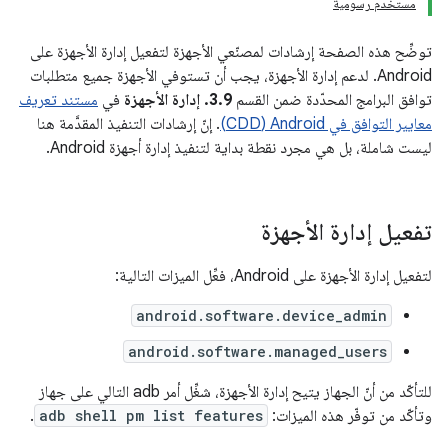
مستخدم رسومية
توضِّح هذه الصفحة إرشادات لمصنّعي الأجهزة لتفعيل إدارة الأجهزة على
Android. لدعم إدارة الأجهزة، يجب أن تستوفي الأجهزة جميع متطلبات
توافق البرامج المحدّدة ضمن القسم
3.9. إدارة الأجهزة
في
مستند تعريف
معايير التوافق في Android‏ (CDD)
. إنّ إرشادات التنفيذ المقدَّمة هنا
ليست شاملة، بل هي مجرد نقطة بداية لتنفيذ إدارة أجهزة Android.
تفعيل إدارة الأجهزة
لتفعيل إدارة الأجهزة على Android، فعِّل الميزات التالية:
android.software.device_admin
android.software.managed_users
للتأكّد من أنّ الجهاز يتيح إدارة الأجهزة، شغِّل أمر adb التالي على جهاز
وتأكّد من توفّر هذه الميزات:
adb shell pm list features
.