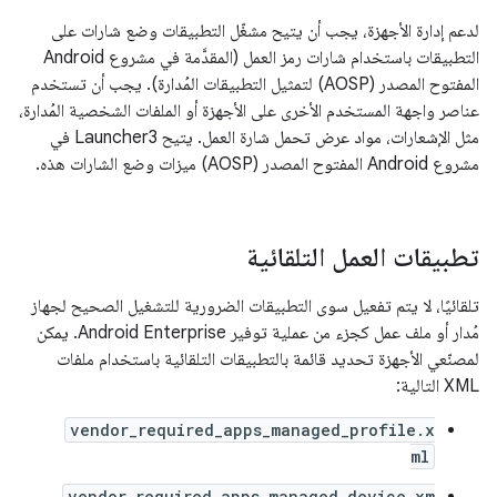
لدعم إدارة الأجهزة، يجب أن يتيح مشغّل التطبيقات وضع شارات على
التطبيقات باستخدام شارات رمز العمل (المقدَّمة في مشروع Android
المفتوح المصدر (AOSP) لتمثيل التطبيقات المُدارة). يجب أن تستخدم
عناصر واجهة المستخدم الأخرى على الأجهزة أو الملفات الشخصية المُدارة،
مثل الإشعارات، مواد عرض تحمل شارة العمل. يتيح Launcher3 في
مشروع Android المفتوح المصدر (AOSP) ميزات وضع الشارات هذه.
تطبيقات العمل التلقائية
تلقائيًا، لا يتم تفعيل سوى التطبيقات الضرورية للتشغيل الصحيح لجهاز
مُدار أو ملف عمل كجزء من عملية توفير Android Enterprise. يمكن
لمصنّعي الأجهزة تحديد قائمة بالتطبيقات التلقائية باستخدام ملفات
XML التالية:
vendor_required_apps_managed_profile.x
ml
vendor_required_apps_managed_device.xm