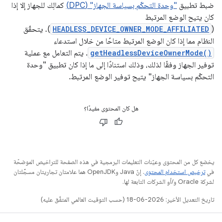
ضبط تطبيق
"وحدة التحكّم بسياسة الجهاز" (DPC)
كمالِك للجهاز إلا إذا
كان يتيح الوضع المرتبط
(
HEADLESS_DEVICE_OWNER_MODE_AFFILIATED
). يتحقّق
النظام مما إذا كان الوضع المرتبط متاحًا من خلال استدعاء
getHeadlessDeviceOwnerMode()
. يتم التعامل مع عملية
توفير الجهاز وفقًا لذلك، وذلك استنادًا إلى ما إذا كان تطبيق "وحدة
التحكّم بسياسة الجهاز" يتيح توفير الوضع المرتبط.
هل كان المحتوى مفيدًا؟
يخضع كل من المحتوى وعيّنات التعليمات البرمجية في هذه الصفحة للتراخيص الموضحّة
في
ترخيص استخدام المحتوى
. إنّ Java وOpenJDK هما علامتان تجاريتان مسجَّلتان
لشركة Oracle و/أو الشركات التابعة لها.
تاريخ التعديل الأخير: 2026-06-18 (حسب التوقيت العالمي المتفَّق عليه)