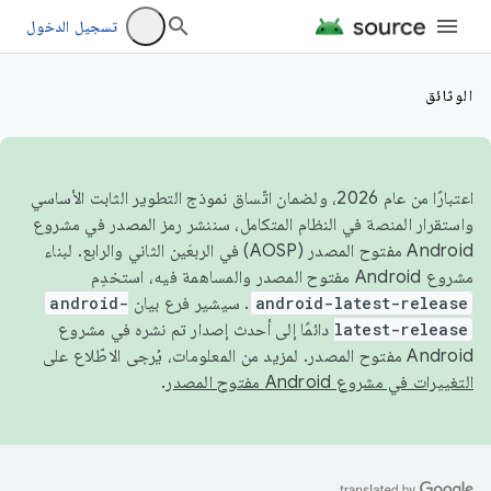
تسجيل الدخول
الوثائق
اعتبارًا من عام 2026، ولضمان اتّساق نموذج التطوير الثابت الأساسي
واستقرار المنصة في النظام المتكامل، سننشر رمز المصدر في مشروع
Android مفتوح المصدر (AOSP) في الربعَين الثاني والرابع. لبناء
مشروع Android مفتوح المصدر والمساهمة فيه، استخدِم
android-latest-release
. سيشير فرع بيان
android-
latest-release
دائمًا إلى أحدث إصدار تم نشره في مشروع
Android مفتوح المصدر. لمزيد من المعلومات، يُرجى الاطّلاع على
التغييرات في مشروع Android مفتوح المصدر
.