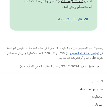
اتّبِع
إرشادات الإعدادات
لإنشاء واجهة إعدادات قابلة
للاستخدام ومتوافقة.
الانتقال إلى الإعدادات
يخضع كل من المحتوى وعيّنات التعليمات البرمجية في هذه الصفحة للتراخيص الموضحّة
في
ترخيص استخدام المحتوى
. إنّ Java وOpenJDK هما علامتان تجاريتان مسجَّلتان
لشركة Oracle و/أو الشركات التابعة لها.
تاريخ التعديل الأخير: 2024-12-22 (حسب التوقيت العالمي المتفَّق عليه)
الإصدار
مستودع Android
المتطلّبات
التنزيل