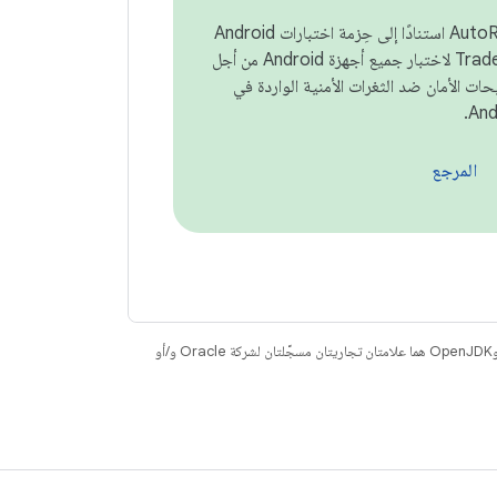
تم إنشاء AutoRepro استنادًا إلى حِزمة اختبارات Android
Trade Federation لاختبار جميع أجهزة Android من أجل
ت الأمان ضد الثغرات الأمنية الواردة في
المرجع
. إنّ Java وOpenJDK هما علامتان تجاريتان مسجَّلتان لشركة Oracle و/أو