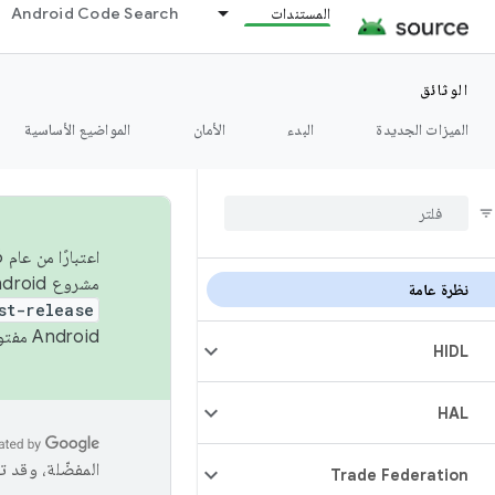
المستندات
Android Code Search
الوثائق
الميزات الجديدة
البدء
الأمان
المواضيع الأساسية
مشروع Android مفتوح المصدر (AOSP) في الربعَين الثاني والرابع. لبناء مشروع Android مفتوح المصدر والمساهمة فيه، استخدِم
نظرة عامة
st-release
Android مفتوح المصدر. لمزيد من المعلومات، يُرجى الاطّلاع على
HIDL
HAL
المفضّلة، وقد 
Trade Federation