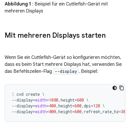
Abbildung 1
: Beispiel für ein Cuttlefish-Gerät mit
mehreren Displays
Mit mehreren Displays starten
Wenn Sie ein Cuttlefish-Gerät so konfigurieren möchten,
dass es beim Start mehrere Displays hat, verwenden Sie
das Befehlszeilen-Flag
--display
. Beispiel:
cvd
create
\
--display
=
width
=
1080
,height
=
600
\
--display
=
width
=
400
,height
=
600
,dpi
=
120
\
--display
=
width
=
800
,height
=
600
,refresh_rate_hz
=
30