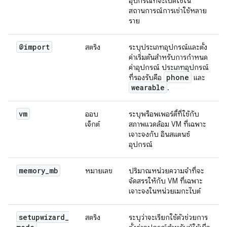
อุปกรณ์ที่จะเปิดใช้ใน
สถานการณ์การเช่าใช้หลาย
ราย
@import
สตริง
ระบุประเภทอุปกรณ์และตั้ง
ค่าเริ่มต้นสำหรับการกำหนด
ค่าอุปกรณ์ ประเภทอุปกรณ์
phone
ที่รองรับคือ
และ
wearable
.
vm
ออบ
ระบุพร็อพเพอร์ตี้ที่ใช้กับ
เจ็กต์
สภาพแวดล้อม VM ที่เฉพาะ
เจาะจงกับ อินสแตนซ์
อุปกรณ์
memory
_
mb
หมายเลข
ปริมาณหน่วยความจำที่จะ
จัดสรรให้กับ VM ที่เฉพาะ
เจาะจงในหน่วยเมกะไบต์
setupwizard
_
สตริง
ระบุว่าจะเรียกใช้ตัวช่วยการ