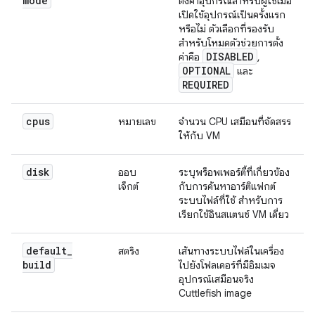
mode
ตั้งค่าอุปกรณ์สำหรับผู้ใช้เมื่อ
เปิดใช้อุปกรณ์เป็นครั้งแรก
หรือไม่ ตัวเลือกที่รองรับ
สำหรับโหมดตัวช่วยการตั้ง
DISABLED
ค่าคือ
,
OPTIONAL
และ
REQUIRED
cpus
หมายเลข
จำนวน CPU เสมือนที่จัดสรร
ให้กับ VM
disk
ออบ
ระบุพร็อพเพอร์ตี้ที่เกี่ยวข้อง
เจ็กต์
กับการค้นหาอาร์ติแฟกต์
ระบบไฟล์ที่ใช้ สำหรับการ
เรียกใช้อินสแตนซ์ VM เดี่ยว
default
_
สตริง
เส้นทางระบบไฟล์ในเครื่อง
build
ไปยังโฟลเดอร์ที่มีอิมเมจ
อุปกรณ์เสมือนจริง
Cuttlefish image