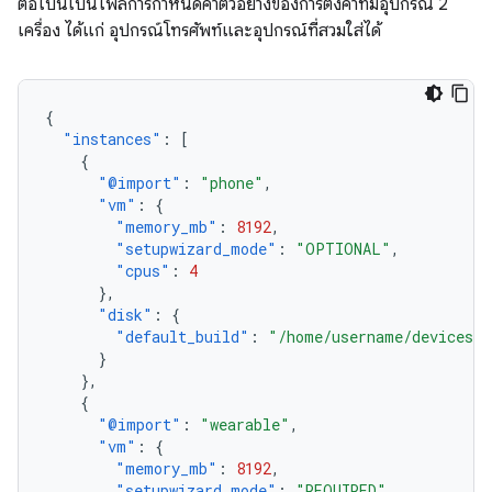
ต่อไปนี้เป็นไฟล์การกำหนดค่าตัวอย่างของการตั้งค่าที่มีอุปกรณ์ 2
เครื่อง ได้แก่ อุปกรณ์โทรศัพท์และอุปกรณ์ที่สวมใส่ได้
{
"instances"
:
[
{
"@import"
:
"phone"
,
"vm"
:
{
"memory_mb"
:
8192
,
"setupwizard_mode"
:
"OPTIONAL"
,
"cpus"
:
4
},
"disk"
:
{
"default_build"
:
"/home/username/devices/c
}
},
{
"@import"
:
"wearable"
,
"vm"
:
{
"memory_mb"
:
8192
,
"setupwizard_mode"
:
"REQUIRED"
,