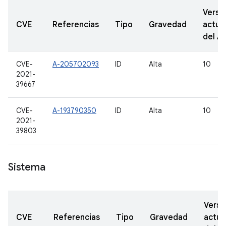
Versi
CVE
Referencias
Tipo
Gravedad
actua
del A
CVE-
A-205702093
ID
Alta
10
2021-
39667
CVE-
A-193790350
ID
Alta
10
2021-
39803
Sistema
Versi
CVE
Referencias
Tipo
Gravedad
actua