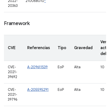
2022-
210068010
*
20363
Framework
Vers
CVE
Referencias
Tipo
Gravedad
actu
del 
CVE-
A-209611539
EoP
Alta
10
2021-
39692
CVE-
A-205595291
EoP
Alta
10
2021-
39796