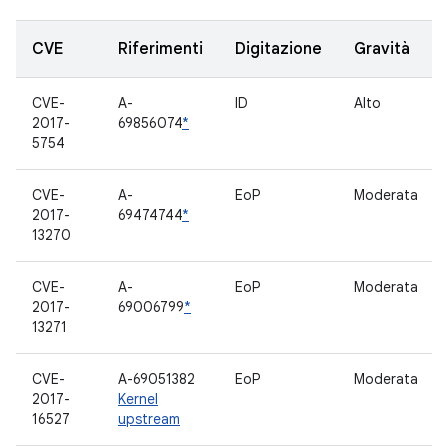
CVE
Riferimenti
Digitazione
Gravità
CVE-
A-
ID
Alto
2017-
69856074
*
5754
CVE-
A-
EoP
Moderata
2017-
69474744
*
13270
CVE-
A-
EoP
Moderata
2017-
69006799
*
13271
CVE-
A-69051382
EoP
Moderata
2017-
Kernel
16527
upstream