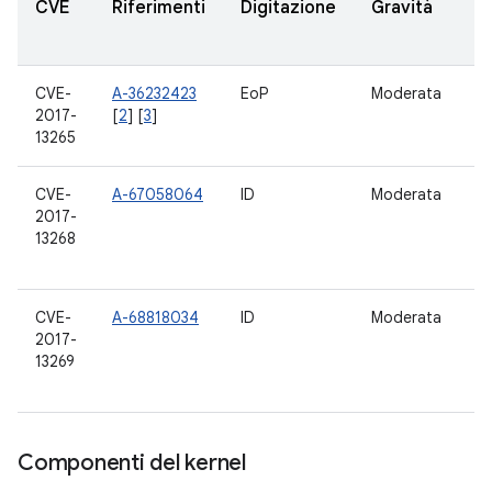
CVE
Riferimenti
Digitazione
Gravità
A
a
CVE-
A-36232423
EoP
Moderata
7.
2017-
[
2
] [
3
]
7.
13265
CVE-
A-67058064
ID
Moderata
5.
2017-
6.
13268
7.
8.
CVE-
A-68818034
ID
Moderata
5.
2017-
6.
13269
7.
8.
Componenti del kernel