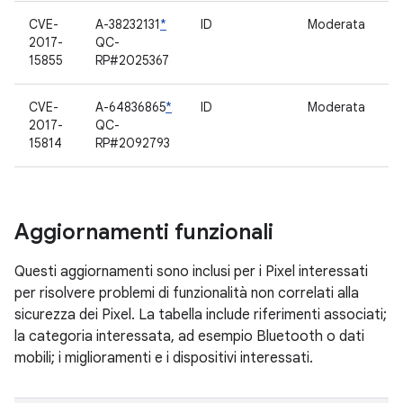
CVE-
A-38232131
*
ID
Moderata
D
2017-
QC-
C
15855
RP#2025367
CVE-
A-64836865
*
ID
Moderata
D
2017-
QC-
C
15814
RP#2092793
Aggiornamenti funzionali
Questi aggiornamenti sono inclusi per i Pixel interessati
per risolvere problemi di funzionalità non correlati alla
sicurezza dei Pixel. La tabella include riferimenti associati;
la categoria interessata, ad esempio Bluetooth o dati
mobili; i miglioramenti e i dispositivi interessati.