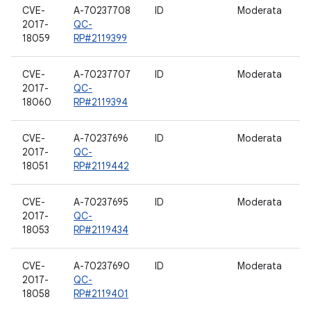
CVE-
A-70237708
ID
Moderata
W
2017-
QC-
18059
RP#2119399
CVE-
A-70237707
ID
Moderata
W
2017-
QC-
18060
RP#2119394
CVE-
A-70237696
ID
Moderata
W
2017-
QC-
18051
RP#2119442
CVE-
A-70237695
ID
Moderata
W
2017-
QC-
18053
RP#2119434
CVE-
A-70237690
ID
Moderata
W
2017-
QC-
18058
RP#2119401