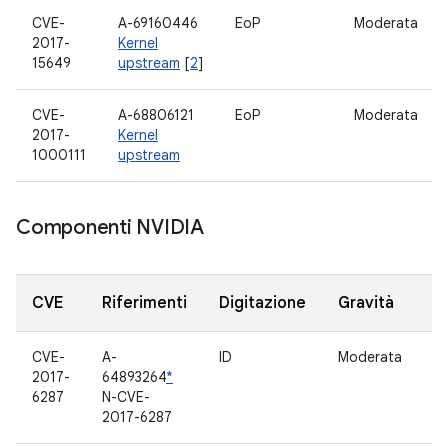
CVE-
A-69160446
EoP
Moderata
2017-
Kernel
15649
upstream
[
2
]
CVE-
A-68806121
EoP
Moderata
2017-
Kernel
1000111
upstream
Componenti NVIDIA
CVE
Riferimenti
Digitazione
Gravità
C
CVE-
A-
ID
Moderata
F
2017-
64893264
*
mu
6287
N-CVE-
2017-6287