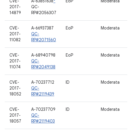
CVE-
A-63851638
*
EoP
Moderata
I
2017-
QC-
14879
RP#2056307
CVE-
A-66937387
EoP
Moderata
W
2017-
QC-
11082
RP#2071560
CVE-
A-68940798
EoP
Moderata
W
2017-
QC-
11074
RP#2049138
CVE-
A-70237712
ID
Moderata
W
2017-
QC-
18052
RP#2119439
CVE-
A-70237709
ID
Moderata
W
2017-
QC-
18057
RP#2119403