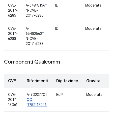
CVE-
A-64893156
*
ID
Moderata
F
2017-
N-CVE-
mu
6285
2017-6285
CVE-
A-
ID
Moderata
F
2017-
65482562
*
mu
6288
N-CVE-
2017-6288
Componenti Qualcomm
CVE
Riferimenti
Digitazione
Gravità
CVE-
A-70237701
EoP
Moderata
W
2017-
QC-
18061
RP#2117246