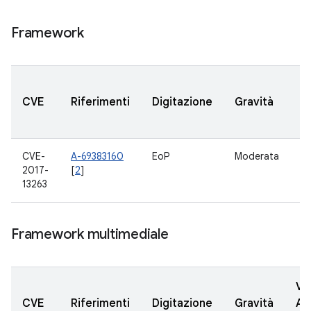
Framework
V
CVE
Riferimenti
Digitazione
Gravità
A
a
CVE-
A-69383160
EoP
Moderata
8.
2017-
[
2
]
13263
Framework multimediale
Ve
CVE
Riferimenti
Digitazione
Gravità
AO