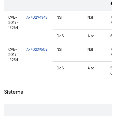
ag
CVE-
A-70294343
NSI
NSI
7.0,
2017-
7.1.
13264
DoS
Alto
6.0
CVE-
A-70239507
NSI
NSI
7.0,
2017-
7.1.
13254
DoS
Alto
5.1.
6.0
Sistema
V