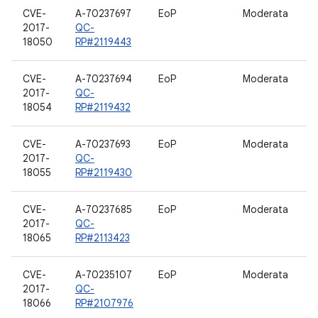
CVE-
A-70237697
EoP
Moderata
G
2017-
QC-
18050
RP#2119443
CVE-
A-70237694
EoP
Moderata
2017-
QC-
18054
RP#2119432
CVE-
A-70237693
EoP
Moderata
2017-
QC-
18055
RP#2119430
CVE-
A-70237685
EoP
Moderata
2017-
QC-
18065
RP#2113423
CVE-
A-70235107
EoP
Moderata
D
2017-
QC-
a
18066
RP#2107976