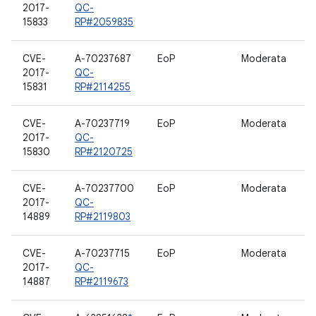
2017-
QC-
a
15833
RP#2059835
CVE-
A-70237687
EoP
Moderata
2017-
QC-
15831
RP#2114255
CVE-
A-70237719
EoP
Moderata
d
2017-
QC-
15830
RP#2120725
CVE-
A-70237700
EoP
Moderata
2017-
QC-
14889
RP#2119803
CVE-
A-70237715
EoP
Moderata
W
2017-
QC-
14887
RP#2119673