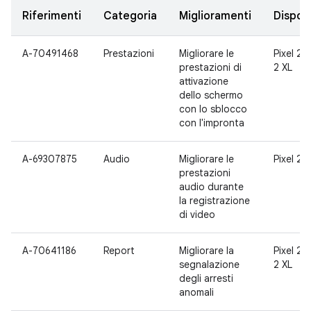
Riferimenti
Categoria
Miglioramenti
Disposi
A-70491468
Prestazioni
Migliorare le
Pixel 2, 
prestazioni di
2 XL
attivazione
dello schermo
con lo sblocco
con l'impronta
A-69307875
Audio
Migliorare le
Pixel 2 X
prestazioni
audio durante
la registrazione
di video
A-70641186
Report
Migliorare la
Pixel 2, 
segnalazione
2 XL
degli arresti
anomali