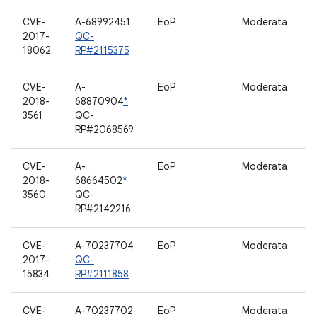
CVE-
A-68992451
EoP
Moderata
2017-
QC-
18062
RP#2115375
CVE-
A-
EoP
Moderata
D
2018-
68870904
*
3561
QC-
RP#2068569
CVE-
A-
EoP
Moderata
D
2018-
68664502
*
Q
3560
QC-
RP#2142216
CVE-
A-70237704
EoP
Moderata
D
2017-
QC-
15834
RP#2111858
CVE-
A-70237702
EoP
Moderata
D