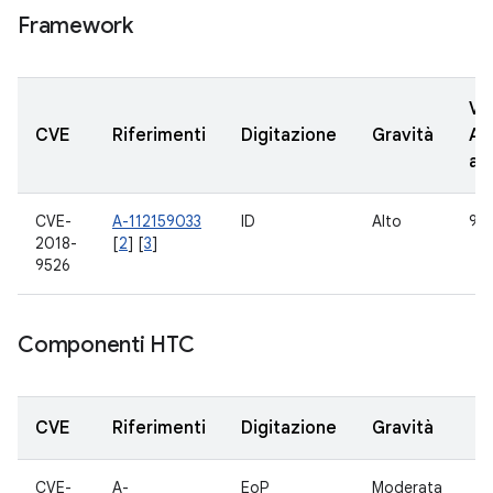
Framework
Ve
CVE
Riferimenti
Digitazione
Gravità
AO
ag
CVE-
A-112159033
ID
Alto
9
2018-
[
2
] [
3
]
9526
Componenti HTC
CVE
Riferimenti
Digitazione
Gravità
C
CVE-
A-
EoP
Moderata
B