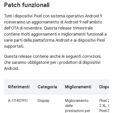
Patch funzionali
Tutti i dispositivi Pixel con sistema operativo Android 9
riceveranno un aggiornamento di Android 9 nell'ambito
dell'OTA di novembre. Questa release trimestrale
contiene molti aggiornamenti e miglioramenti funzionali a
varie parti della piattaforma Android e ai dispositivi Pixel
supportati.
Questa release contiene anche le seguenti correzioni,
che saranno obbligatorie per i produttori di dispositivi
Android.
Riferimenti
Categoria
Miglioramenti
Disposi
A-111401911
Display
Miglioramento
Pixel 2, 
delle
2 XL, Pix
prestazioni per
Pixel 3 X