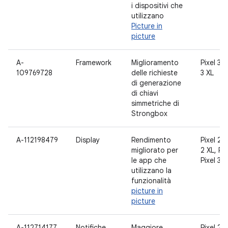
i dispositivi che
utilizzano
Picture in
picture
A-
Framework
Miglioramento
Pixel 3, 
109769728
delle richieste
3 XL
di generazione
di chiavi
simmetriche di
Strongbox
A-112198479
Display
Rendimento
Pixel 2, 
migliorato per
2 XL, Pix
le app che
Pixel 3 X
utilizzano la
funzionalità
picture in
picture
A-112714177
Notifiche
Maggiore
Pixel 2, 