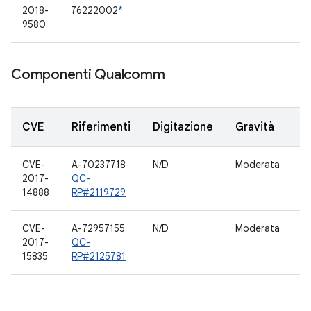
2018-
76222002
*
9580
Componenti Qualcomm
CVE
Riferimenti
Digitazione
Gravità
C
CVE-
A-70237718
N/D
Moderata
H
2017-
QC-
14888
RP#2119729
CVE-
A-72957155
N/D
Moderata
H
2017-
QC-
15835
RP#2125781