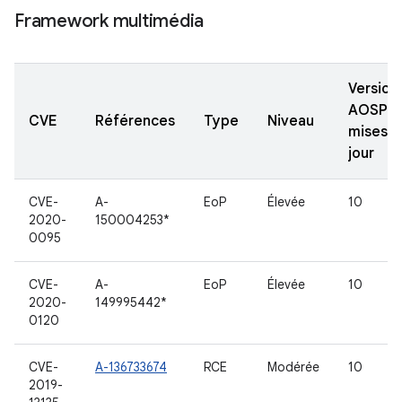
Framework multimédia
Version
AOSP
CVE
Références
Type
Niveau
mises à
jour
CVE-
A-
EoP
Élevée
10
2020-
150004253*
0095
CVE-
A-
EoP
Élevée
10
2020-
149995442*
0120
CVE-
A-136733674
RCE
Modérée
10
2019-