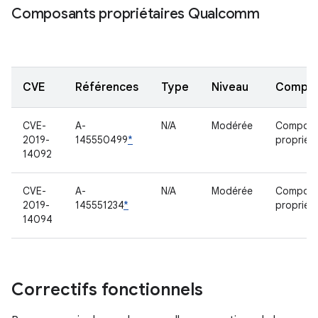
Composants propriétaires Qualcomm
CVE
Références
Type
Niveau
Compo
CVE-
A-
N/A
Modérée
Composa
2019-
145550499
*
propriéta
14092
CVE-
A-
N/A
Modérée
Composa
2019-
145551234
*
propriéta
14094
Correctifs fonctionnels