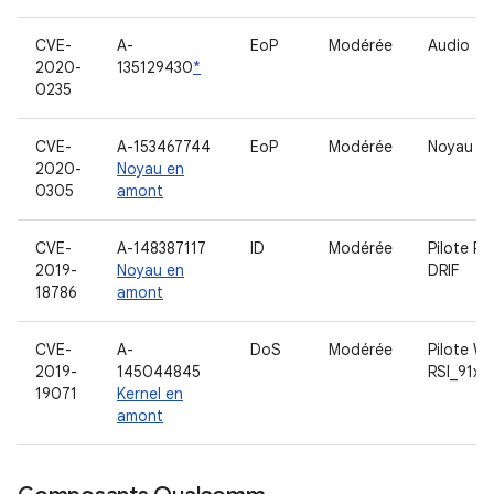
CVE-
A-
EoP
Modérée
Audio
2020-
135129430
*
0235
CVE-
A-153467744
EoP
Modérée
Noyau
2020-
Noyau en
0305
amont
CVE-
A-148387117
ID
Modérée
Pilote R-
2019-
Noyau en
DRIF
18786
amont
CVE-
A-
DoS
Modérée
Pilote Wi
2019-
145044845
RSI_91x
19071
Kernel en
amont