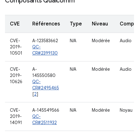
Composants Qualcomm
CVE
Références
Type
Niveau
Compon
CVE-
A-123583662
N/A
Modérée
Audio
2019-
QC-
10501
CR#2399130
CVE-
A-
N/A
Modérée
Audio
2019-
145550580
10626
QC-
CR#2495465
[
2
]
CVE-
A-145549566
N/A
Modérée
Noyau
2019-
QC-
14091
CR#2511932