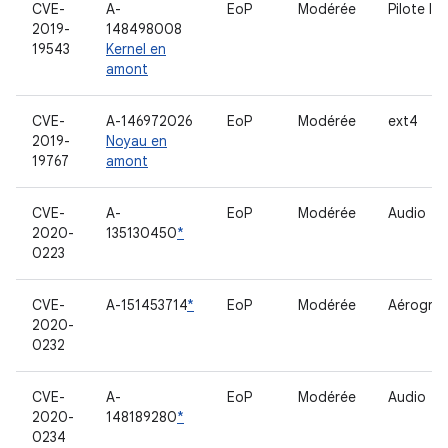
CVE-
A-
EoP
Modérée
Pilote IR
2019-
148498008
19543
Kernel en
amont
CVE-
A-146972026
EoP
Modérée
ext4
2019-
Noyau en
19767
amont
CVE-
A-
EoP
Modérée
Audio
2020-
135130450
*
0223
CVE-
A-151453714
*
EoP
Modérée
Aérogra
2020-
0232
CVE-
A-
EoP
Modérée
Audio
2020-
148189280
*
0234