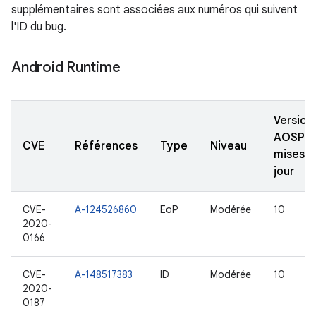
supplémentaires sont associées aux numéros qui suivent
l'ID du bug.
Android Runtime
Version
AOSP
CVE
Références
Type
Niveau
mises à
jour
CVE-
A-124526860
EoP
Modérée
10
2020-
0166
CVE-
A-148517383
ID
Modérée
10
2020-
0187