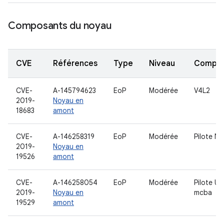
Composants du noyau
CVE
Références
Type
Niveau
Compo
CVE-
A-145794623
EoP
Modérée
V4L2
2019-
Noyau en
18683
amont
CVE-
A-146258319
EoP
Modérée
Pilote N
2019-
Noyau en
19526
amont
CVE-
A-146258054
EoP
Modérée
Pilote U
2019-
Noyau en
mcba
19529
amont