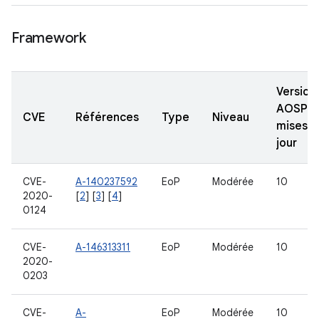
Framework
Version
AOSP
CVE
Références
Type
Niveau
mises à
jour
CVE-
A-140237592
EoP
Modérée
10
2020-
[
2
] [
3
] [
4
]
0124
CVE-
A-146313311
EoP
Modérée
10
2020-
0203
CVE-
A-
EoP
Modérée
10