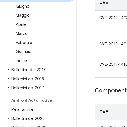
CVE
Giugno
Maggio
CVE-2019-140
Aprile
Marzo
Febbraio
CVE-2019-140
Gennaio
Indice
CVE-2019-141
Bollettino del 2019
Bollettini del 2018
Bollettini del 2017
Componenti 
Android Automotive
Panoramica
CVE
Bollettini del 2026