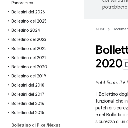
contenuti ne
Panoramica
potrebbero 
Bollettini del 2026
Bollettino del 2025
AOSP
Documen
Bollettino 2024
Bollettino del 2023
Bollet
Bollettino del 2022
Bollettino del 2021
2020
Bollettino del 2020
Bollettino del 2019
Pubblicato il 6 
Bollettini del 2018
Il Bollettino deg
Bollettini del 2017
funzionali che i
Bollettini del 2016
patch di sicurez
Bollettini del 2015
e nel Bollettino 
sicurezza di un 
Bollettino di Pixel
/
Nexus