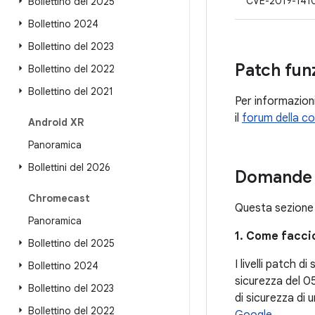
CVE-2019-141
Bollettino del 2025
Bollettino 2024
Bollettino del 2023
Patch funz
Bollettino del 2022
Bollettino del 2021
Per informazioni
il
forum della co
Android XR
Panoramica
Bollettini del 2026
Domande f
Chromecast
Questa sezione 
Panoramica
1. Come faccio
Bollettino del 2025
I livelli patch d
Bollettino 2024
sicurezza del 05
Bollettino del 2023
di sicurezza di u
Bollettino del 2022