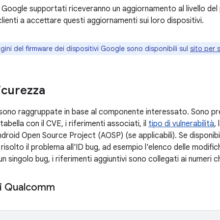
ivi Google supportati riceveranno un aggiornamento al livello d
 clienti a accettare questi aggiornamenti sui loro dispositivi.
gini del firmware dei dispositivi Google sono disponibili sul
sito per 
sicurezza
à sono raggruppate in base al componente interessato. Sono pre
abella con il CVE, i riferimenti associati, il
tipo di vulnerabilità
, 
droid Open Source Project (AOSP) (se applicabili). Se disponibi
risolto il problema all'ID bug, ad esempio l'elenco delle modif
 un singolo bug, i riferimenti aggiuntivi sono collegati ai numeri 
i Qualcomm