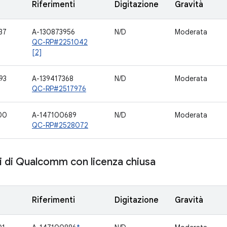
Riferimenti
Digitazione
Gravità
37
A-130873956
N/D
Moderata
QC-RP#2251042
[2]
93
A-139417368
N/D
Moderata
QC-RP#2517976
00
A-147100689
N/D
Moderata
QC-RP#2528072
di Qualcomm con licenza chiusa
Riferimenti
Digitazione
Gravità