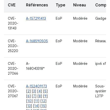
CVE
Références
Type
Niveau
Compo
CVE-
A-157291413
EoP
Modérée
Gadget 
2020-
13143
CVE-
A-168590505
EoP
Modérée
Réseau
2020-
25220
CVE-
A-
EoP
Modérée
ipv6 xfrm
2020-
168043318*
27066
CVE-
A-152409173
EoP
Modérée
Sous-
2020-
[
2
] [
3
] [
4
] [
5
]
système 
27067
[
6
] [
7
] [
8
] [
9
]
L2TP
[
10
] [
11
] [
12
]
[
13
] [
14
] [
15
]