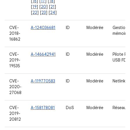
[
16
] [
17
] [
18
]
[
19
] [
20
] [
21
]
[
22
] [
23
] [
24
]
CVE-
A-124036681
ID
Modérée
Gestion 
2018-
mémoire
16862
CVE-
A-146642941
ID
Modérée
Pilote P
2019-
USB FD
19535
CVE-
A-119770583
ID
Modérée
Netlink
2020-
27068
CVE-
A-158178081
DoS
Modérée
Réseau
2019-
20812