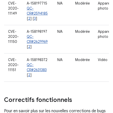
CVE-
A-158197715
N/A
Modérée
Appareil
2020-
QC-
photo
11149
CR#2594185
[
2
] [
3
]
CVE-
A-158198197
N/A
Modérée
Appareil
2020-
QC-
photo
11150
CR#2629969
[
2
]
CVE-
A-158198372
N/A
Modérée
Vidéo
2020-
QC-
11151
CR#2631383
[
2
]
Correctifs fonctionnels
Pour en savoir plus sur les nouvelles corrections de bugs