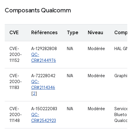
Composants Qualcomm
CVE
Références
Type
Niveau
Compo
CVE-
A-129282808
N/A
Modérée
HAL GNS
2020-
QC-
11152
CR#2144976
CVE-
A-72228042
N/A
Modérée
Graphiq
2020-
QC-
11183
CR#2114346
[
2
]
CVE-
A-150222083
N/A
Modérée
Service
2020-
QC-
Bluetoot
11148
CR#2542923
Qualco