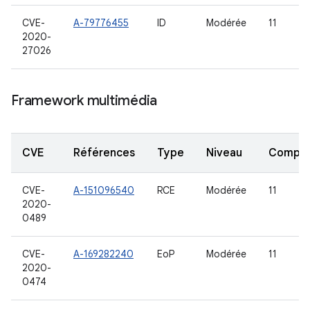
CVE-
A-79776455
ID
Modérée
11
2020-
27026
Framework multimédia
CVE
Références
Type
Niveau
Compo
CVE-
A-151096540
RCE
Modérée
11
2020-
0489
CVE-
A-169282240
EoP
Modérée
11
2020-
0474