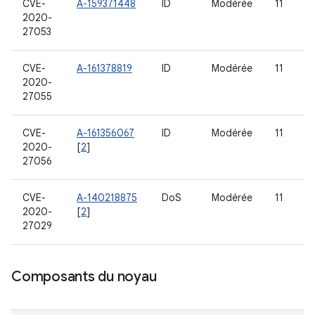
CVE-
A-159371448
ID
Modérée
11
2020-
27053
CVE-
A-161378819
ID
Modérée
11
2020-
27055
CVE-
A-161356067
ID
Modérée
11
2020-
[
2
]
27056
CVE-
A-140218875
DoS
Modérée
11
2020-
[
2
]
27029
Composants du noyau