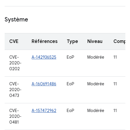
Système
CVE
Références
Type
Niveau
Compo
CVE-
A-142936525
EoP
Modérée
11
2020-
0202
CVE-
A-160691486
EoP
Modérée
11
2020-
0473
CVE-
A-157472962
EoP
Modérée
11
2020-
0481