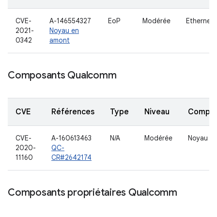
CVE-
A-146554327
EoP
Modérée
Ethernet
2021-
Noyau en
0342
amont
Composants Qualcomm
CVE
Références
Type
Niveau
Compo
CVE-
A-160613463
N/A
Modérée
Noyau
2020-
QC-
11160
CR#2642174
Composants propriétaires Qualcomm