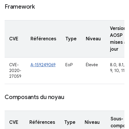
Framework
Versions
AOSP
CVE
Références
Type
Niveau
mises à
jour
CVE-
A-159249069
EoP
Élevée
8.0, 8.1,
2020-
9, 10, 11
27059
Composants du noyau
Sous-
CVE
Références
Type
Niveau
compos