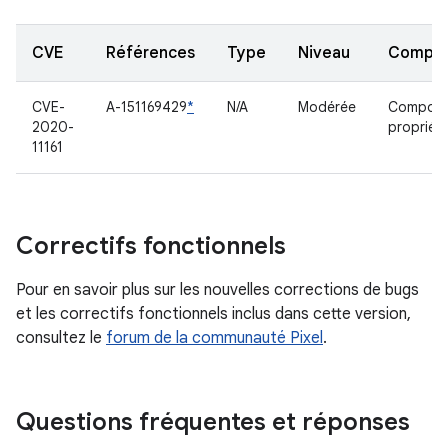
CVE
Références
Type
Niveau
Compo
CVE-
A-151169429
*
N/A
Modérée
Composa
2020-
propriéta
11161
Correctifs fonctionnels
Pour en savoir plus sur les nouvelles corrections de bugs
et les correctifs fonctionnels inclus dans cette version,
consultez le
forum de la communauté Pixel
.
Questions fréquentes et réponses