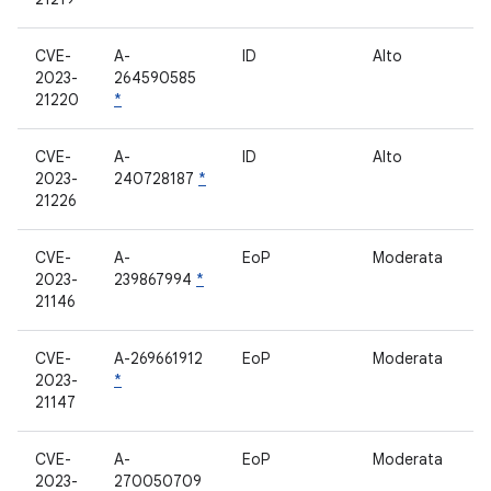
CVE-
A-
ID
Alto
e
2023-
264590585
21220
*
CVE-
A-
ID
Alto
m
2023-
240728187
*
21226
CVE-
A-
EoP
Moderata
L
2023-
239867994
*
21146
CVE-
A-269661912
EoP
Moderata
D
2023-
*
21147
CVE-
A-
EoP
Moderata
S
2023-
270050709