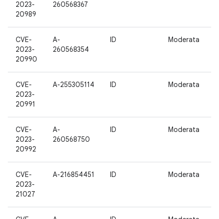
2023-
260568367
20989
CVE-
A-
ID
Moderata
1
2023-
260568354
20990
CVE-
A-255305114
ID
Moderata
1
2023-
20991
CVE-
A-
ID
Moderata
1
2023-
260568750
20992
CVE-
A-216854451
ID
Moderata
1
2023-
21027