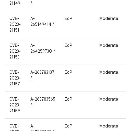
21149
*
CVE-
A-
EoP
Moderata
M
2023-
265149414
*
21151
CVE-
A-
EoP
Moderata
r
2023-
264259730
*
21153
CVE-
A-263783137
EoP
Moderata
e
2023-
*
21157
CVE-
A-263783565
EoP
Moderata
e
2023-
*
21159
CVE-
A-
EoP
Moderata
e