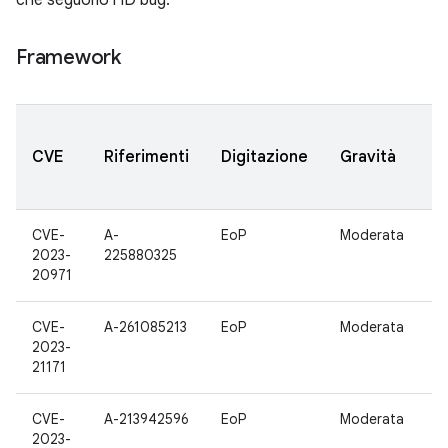
che seguono l'ID bug.
Framework
V
CVE
Riferimenti
Digitazione
Gravità
A
a
CVE-
A-
EoP
Moderata
1
2023-
225880325
20971
CVE-
A-261085213
EoP
Moderata
1
2023-
21171
CVE-
A-213942596
EoP
Moderata
1
2023-