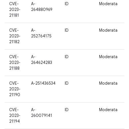
CVE-
A-
ID
Moderata
1
2023-
264880969
21181
CVE-
A-
ID
Moderata
1
2023-
252764175
21182
CVE-
A-
ID
Moderata
1
2023-
264624283
21188
CVE-
A-251436534
ID
Moderata
1
2023-
21190
CVE-
A-
ID
Moderata
1
2023-
260079141
21194