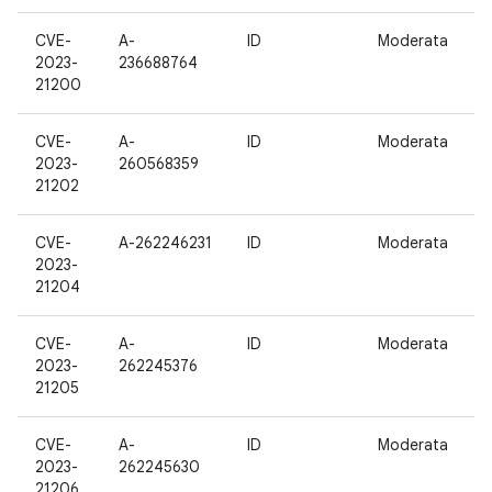
CVE-
A-
ID
Moderata
1
2023-
236688764
21200
CVE-
A-
ID
Moderata
1
2023-
260568359
21202
CVE-
A-262246231
ID
Moderata
1
2023-
21204
CVE-
A-
ID
Moderata
1
2023-
262245376
21205
CVE-
A-
ID
Moderata
1
2023-
262245630
21206