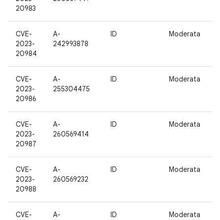
20983
CVE-
A-
ID
Moderata
1
2023-
242993878
20984
CVE-
A-
ID
Moderata
1
2023-
255304475
20986
CVE-
A-
ID
Moderata
1
2023-
260569414
20987
CVE-
A-
ID
Moderata
1
2023-
260569232
20988
CVE-
A-
ID
Moderata
1