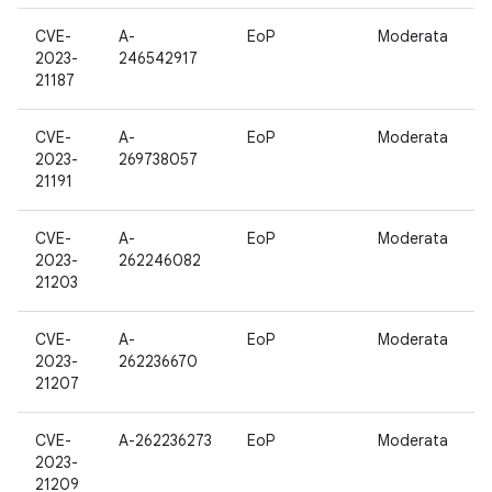
CVE-
A-
EoP
Moderata
1
2023-
246542917
21187
CVE-
A-
EoP
Moderata
1
2023-
269738057
21191
CVE-
A-
EoP
Moderata
1
2023-
262246082
21203
CVE-
A-
EoP
Moderata
1
2023-
262236670
21207
CVE-
A-262236273
EoP
Moderata
1
2023-
21209