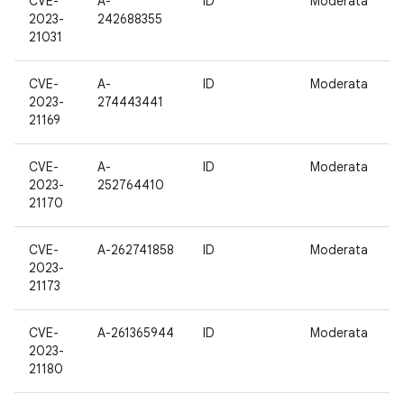
CVE-
A-
ID
Moderata
1
2023-
242688355
21031
CVE-
A-
ID
Moderata
1
2023-
274443441
21169
CVE-
A-
ID
Moderata
1
2023-
252764410
21170
CVE-
A-262741858
ID
Moderata
1
2023-
21173
CVE-
A-261365944
ID
Moderata
1
2023-
21180