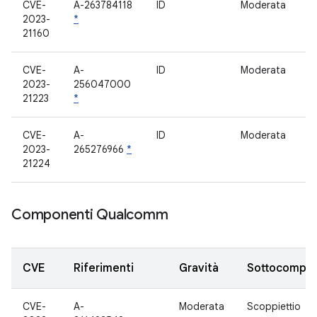
CVE-
A-263784118
ID
Moderata
e
2023-
*
21160
CVE-
A-
ID
Moderata
E
2023-
256047000
21223
*
CVE-
A-
ID
Moderata
e
2023-
265276966
*
21224
Componenti Qualcomm
CVE
Riferimenti
Gravità
Sottocompo
CVE-
A-
Moderata
Scoppiettio