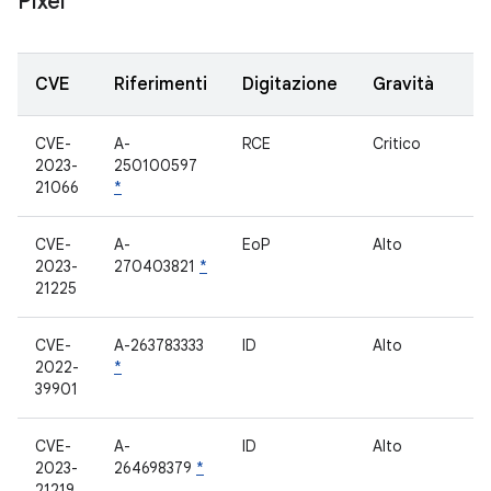
Pixel
CVE
Riferimenti
Digitazione
Gravità
S
CVE-
A-
RCE
Critico
e
2023-
250100597
21066
*
CVE-
A-
EoP
Alto
C
2023-
270403821
*
21225
CVE-
A-263783333
ID
Alto
L
2022-
*
39901
CVE-
A-
ID
Alto
e
2023-
264698379
*
21219