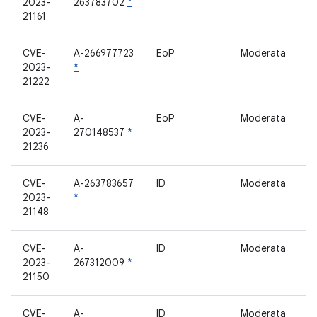
2023-
263783702
*
21161
CVE-
A-266977723
EoP
Moderata
l
2023-
*
21222
CVE-
A-
EoP
Moderata
D
2023-
270148537
*
21236
CVE-
A-263783657
ID
Moderata
e
2023-
*
21148
CVE-
A-
ID
Moderata
s
2023-
267312009
*
21150
CVE-
A-
ID
Moderata
a