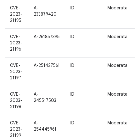
CVE-
A-
ID
Moderata
1
2023-
233879420
21195
CVE-
A-261857395
ID
Moderata
1
2023-
21196
CVE-
A-251427561
ID
Moderata
1
2023-
21197
CVE-
A-
ID
Moderata
1
2023-
245517503
21198
CVE-
A-
ID
Moderata
1
2023-
254445961
21199