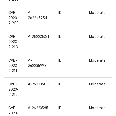
CVE-
A-
ID
Moderata
1
2023-
262245254
21208
CVE-
A-262236331
ID
Moderata
1
2023-
21210
CVE-
A-
ID
Moderata
1
2023-
262235998
21211
CVE-
A-262236031
ID
Moderata
1
2023-
21212
CVE-
A-262235951
ID
Moderata
1
2023-