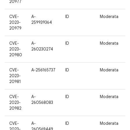
20977
CVE-
A-
ID
Moderata
1
2023-
259939364
20979
CVE-
A-
ID
Moderata
1
2023-
260230274
20980
CVE-
A-256165737
ID
Moderata
1
2023-
20981
CVE-
A-
ID
Moderata
1
2023-
260568083
20982
CVE-
A-
ID
Moderata
1
2023-
260569449