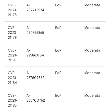
CVE-
A-
EoP
Moderata
1
2023-
262243574
21175
CVE-
A-
EoP
Moderata
1
2023-
272755865
21179
CVE-
A-
EoP
Moderata
1
2023-
235863754
21183
CVE-
A-
EoP
Moderata
1
2023-
267809568
21184
CVE-
A-
EoP
Moderata
1
2023-
266700762
21185