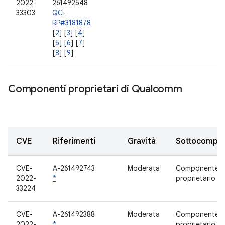
2022-
261492548
33303
QC-
RP#3181878
[
2
] [
3
] [
4
]
[
5
] [
6
] [
7
]
[
8
] [
9
]
Componenti proprietari di Qualcomm
CVE
Riferimenti
Gravità
Sottocompo
CVE-
A-261492743
Moderata
Componente
2022-
*
proprietario
33224
CVE-
A-261492388
Moderata
Componente
2022-
*
proprietario