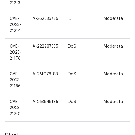
21213
CVE-
A-262235736
ID
Moderata
1
2023-
21214
CVE-
A-222287335
DoS
Moderata
1
2023-
21176
CVE-
A-261079188
DoS
Moderata
1
2023-
21186
CVE-
A-263545186
DoS
Moderata
1
2023-
21201