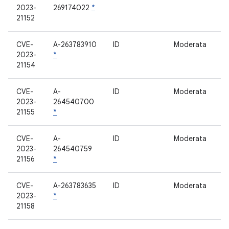
2023-
269174022
*
21152
CVE-
A-263783910
ID
Moderata
r
2023-
*
21154
CVE-
A-
ID
Moderata
li
2023-
264540700
21155
*
CVE-
A-
ID
Moderata
r
2023-
264540759
21156
*
CVE-
A-263783635
ID
Moderata
e
2023-
*
21158