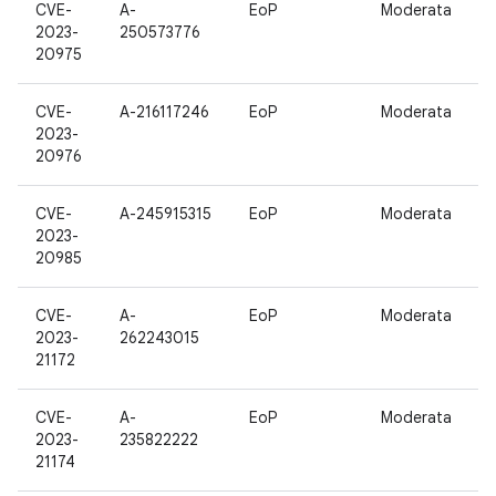
CVE-
A-
EoP
Moderata
1
2023-
250573776
20975
CVE-
A-216117246
EoP
Moderata
1
2023-
20976
CVE-
A-245915315
EoP
Moderata
1
2023-
20985
CVE-
A-
EoP
Moderata
1
2023-
262243015
21172
CVE-
A-
EoP
Moderata
1
2023-
235822222
21174