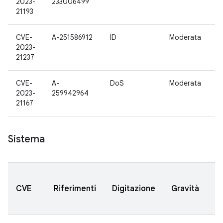
2023-
233006499
21193
CVE-
A-251586912
ID
Moderata
1
2023-
21237
CVE-
A-
DoS
Moderata
1
2023-
259942964
21167
Sistema
V
CVE
Riferimenti
Digitazione
Gravità