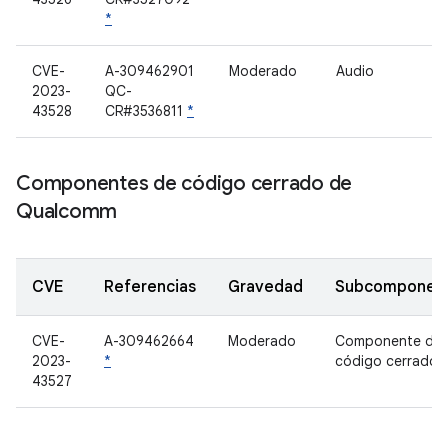
*
CVE-
A-309462901
Moderado
Audio
2023-
QC-
43528
CR#3536811
*
Componentes de código cerrado de
Qualcomm
CVE
Referencias
Gravedad
Subcomponen
CVE-
A-309462664
Moderado
Componente de
2023-
*
código cerrado
43527