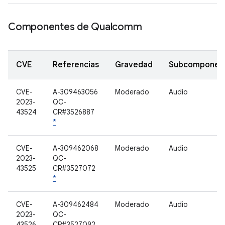
Componentes de Qualcomm
CVE
Referencias
Gravedad
Subcomponen
CVE-
A-309463056
Moderado
Audio
2023-
QC-
43524
CR#3526887
*
CVE-
A-309462068
Moderado
Audio
2023-
QC-
43525
CR#3527072
*
CVE-
A-309462484
Moderado
Audio
2023-
QC-
43526
CR#3527092