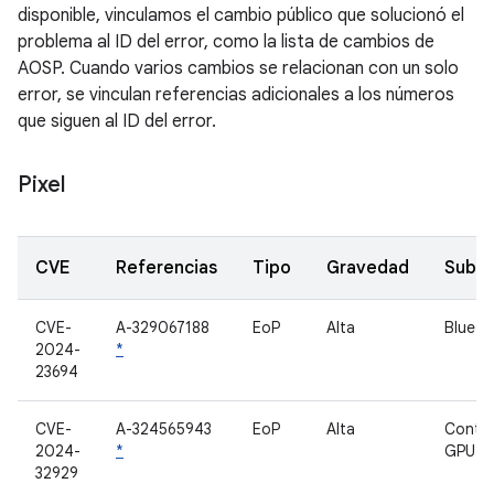
disponible, vinculamos el cambio público que solucionó el
problema al ID del error, como la lista de cambios de
AOSP. Cuando varios cambios se relacionan con un solo
error, se vinculan referencias adicionales a los números
que siguen al ID del error.
Pixel
CVE
Referencias
Tipo
Gravedad
Subc
CVE-
A-329067188
EoP
Alta
Blueto
2024-
*
23694
CVE-
A-324565943
EoP
Alta
Contro
2024-
*
GPU de
32929