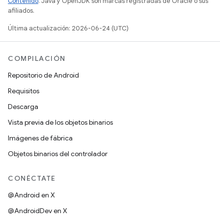
Contenido
. Java y OpenJDK son marcas registradas de Oracle o sus
afiliados.
Última actualización: 2026-06-24 (UTC)
COMPILACIÓN
Repositorio de Android
Requisitos
Descarga
Vista previa de los objetos binarios
Imágenes de fábrica
Objetos binarios del controlador
CONÉCTATE
@Android en X
@AndroidDev en X