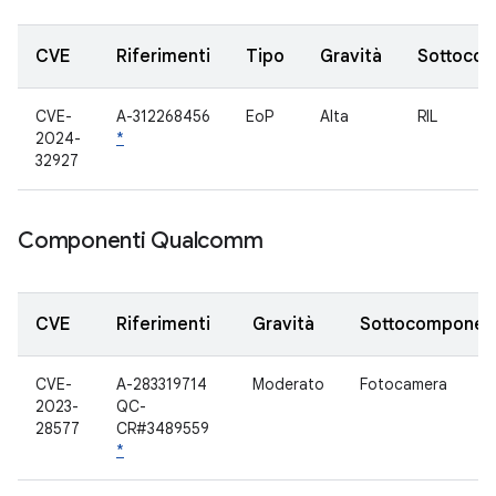
CVE
Riferimenti
Tipo
Gravità
Sottoco
CVE-
A-312268456
EoP
Alta
RIL
2024-
*
32927
Componenti Qualcomm
CVE
Riferimenti
Gravità
Sottocomponen
CVE-
A-283319714
Moderato
Fotocamera
2023-
QC-
28577
CR#3489559
*