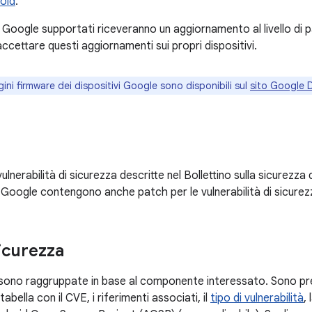
roid
.
ivi Google supportati riceveranno un aggiornamento al livello d
d accettare questi aggiornamenti sui propri dispositivi.
gini firmware dei dispositivi Google sono disponibili sul
sito Google 
vulnerabilità di sicurezza descritte nel Bollettino sulla sicurezza
i Google contengono anche patch per le vulnerabilità di sicurezz
sicurezza
à sono raggruppate in base al componente interessato. Sono pre
abella con il CVE, i riferimenti associati, il
tipo di vulnerabilità
, 