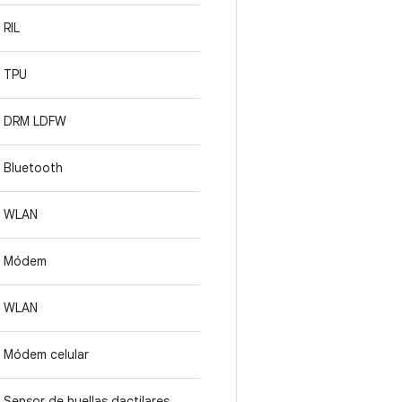
RIL
TPU
DRM LDFW
Bluetooth
WLAN
Módem
WLAN
Módem celular
Sensor de huellas dactilares