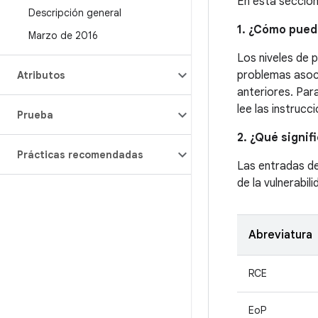
En esta sección
Descripción general
1. ¿Cómo pued
Marzo de 2016
Los niveles de 
problemas asoci
Atributos
anteriores. Par
lee las instrucc
Prueba
2. ¿Qué signif
Prácticas recomendadas
Las entradas d
de la vulnerabil
Abreviatura
RCE
EoP