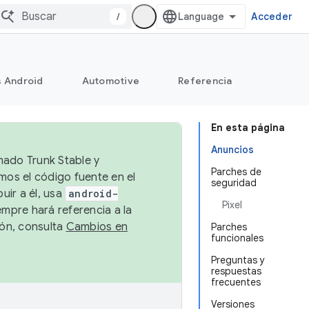
/
Acceder
s Android
Automotive
Referencia
En esta página
Anuncios
mado Trunk Stable y
Parches de
emos el código fuente en el
seguridad
uir a él, usa
android-
Pixel
empre hará referencia a la
ión, consulta
Cambios en
Parches
funcionales
Preguntas y
respuestas
frecuentes
Versiones