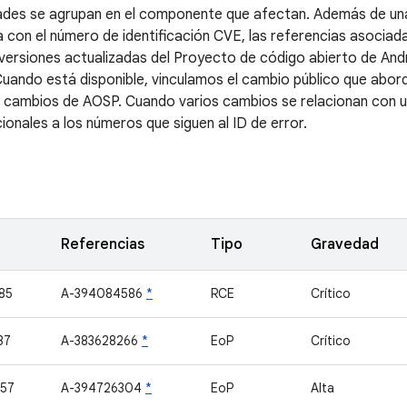
dades se agrupan en el componente que afectan. Además de una
la con el número de identificación CVE, las referencias asociad
s versiones actualizadas del Proyecto de código abierto de An
uando está disponible, vinculamos el cambio público que abordó
e cambios de AOSP. Cuando varios cambios se relacionan con un
ionales a los números que siguen al ID de error.
Referencias
Tipo
Gravedad
85
A-394084586
*
RCE
Crítico
37
A-383628266
*
EoP
Crítico
57
A-394726304
*
EoP
Alta