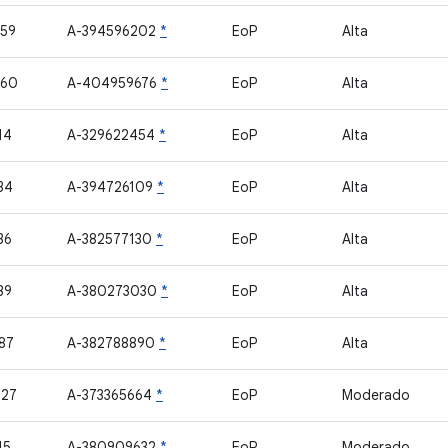
59
A-394596202
*
EoP
Alta
460
A-404959676
*
EoP
Alta
14
A-329622454
*
EoP
Alta
34
A-394726109
*
EoP
Alta
36
A-382577130
*
EoP
Alta
39
A-380273030
*
EoP
Alta
87
A-382788890
*
EoP
Alta
427
A-373365664
*
EoP
Moderado
15
A-380909632
*
EoP
Moderado