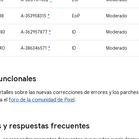
38
A-353958315
*
EoP
Moderado
83
A-362957877
*
ID
Moderado
40
A-386346571
*
ID
Moderado
uncionales
talles sobre las nuevas correcciones de errores y los parches 
a el
foro de la comunidad de Pixel
.
 y respuestas frecuentes