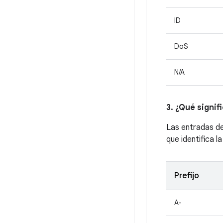
ID
DoS
N/A
3. ¿Qué signif
Las entradas d
que identifica l
Prefijo
A-