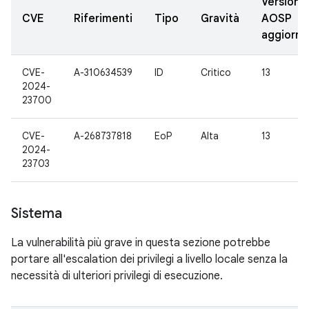
Versioni
CVE
Riferimenti
Tipo
Gravità
AOSP
aggiorna
CVE-
A-310634539
ID
Critico
13
2024-
23700
CVE-
A-268737818
EoP
Alta
13
2024-
23703
Sistema
La vulnerabilità più grave in questa sezione potrebbe
portare all'escalation dei privilegi a livello locale senza la
necessità di ulteriori privilegi di esecuzione.