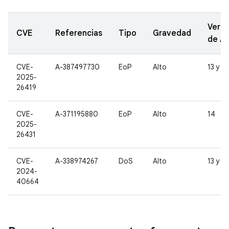
Versi
CVE
Referencias
Tipo
Gravedad
de A
CVE-
A-387497730
EoP
Alto
13 y 1
2025-
26419
CVE-
A-371195880
EoP
Alto
14
2025-
26431
CVE-
A-338974267
DoS
Alto
13 y 1
2024-
40664