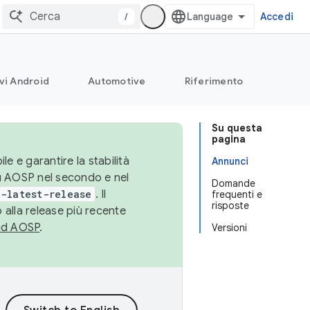
/
Accedi
vi Android
Automotive
Riferimento
Su questa
pagina
le e garantire la stabilità
Annunci
su AOSP nel secondo e nel
Domande
-latest-release
. Il
frequenti e
risposte
 alla release più recente
ad AOSP
.
Versioni