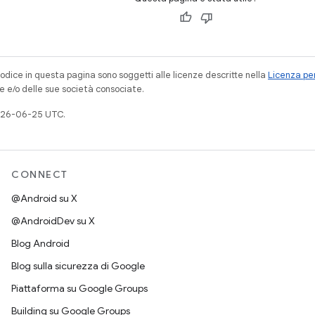
codice in questa pagina sono soggetti alle licenze descritte nella
Licenza per
e e/o delle sue società consociate.
026-06-25 UTC.
CONNECT
@Android su X
@AndroidDev su X
Blog Android
Blog sulla sicurezza di Google
Piattaforma su Google Groups
Building su Google Groups