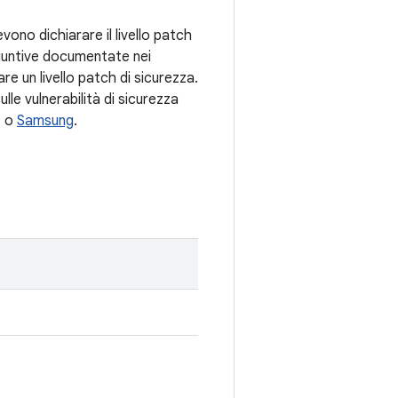
vono dichiarare il livello patch
ggiuntive documentate nei
are un livello patch di sicurezza.
lle vulnerabilità di sicurezza
, o
Samsung
.