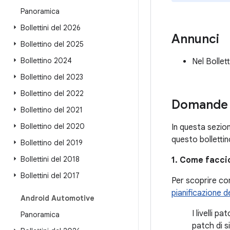
Panoramica
Bollettini del 2026
Annunci
Bollettino del 2025
Bollettino 2024
Nel Bollet
Bollettino del 2023
Bollettino del 2022
Domande f
Bollettino del 2021
Bollettino del 2020
In questa sezio
questo bollettin
Bollettino del 2019
Bollettini del 2018
1. Come faccio
Bollettini del 2017
Per scoprire come
pianificazione d
Android Automotive
I livelli p
Panoramica
patch di 