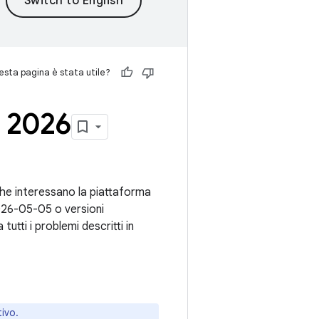
sta pagina è stata utile?
o 2026
a che interessano la piattaforma
026-05-05 o versioni
 tutti i problemi descritti in
tivo.