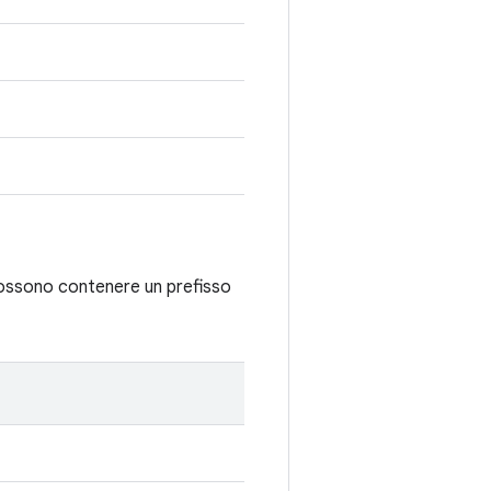
à possono contenere un prefisso