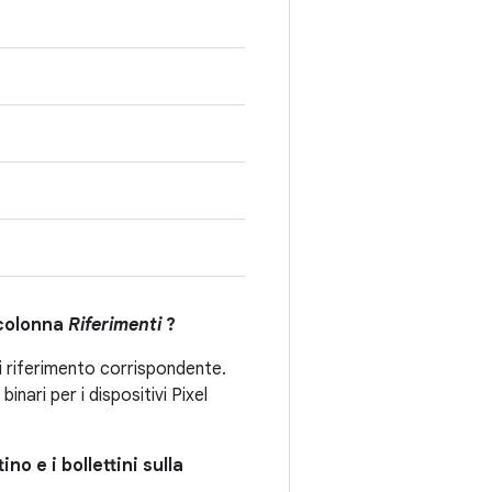
 colonna
Riferimenti
?
di riferimento corrispondente.
nari per i dispositivi Pixel
no e i bollettini sulla