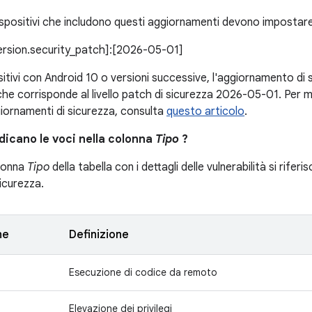
dispositivi che includono questi aggiornamenti devono impostare il
version.security_patch]:[2026-05-01]
sitivi con Android 10 o versioni successive, l'aggiornamento d
 che corrisponde al livello patch di sicurezza 2026-05-01. Per 
ggiornamenti di sicurezza, consulta
questo articolo
.
dicano le voci nella colonna
Tipo
?
olonna
Tipo
della tabella con i dettagli delle vulnerabilità si riferi
sicurezza.
ne
Definizione
Esecuzione di codice da remoto
Elevazione dei privilegi