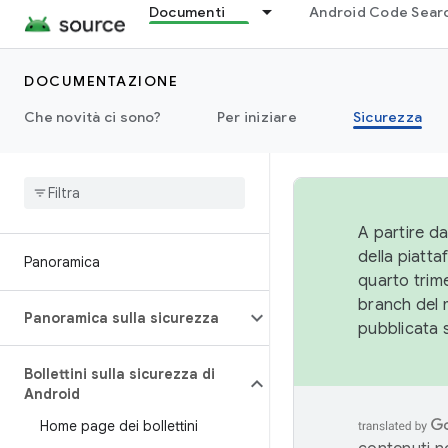
Documenti
Android Code Sear
DOCUMENTAZIONE
Che novità ci sono?
Per iniziare
Sicurezza
A partire da
della piatt
Panoramica
quarto trime
branch del 
Panoramica sulla sicurezza
pubblicata 
Bollettini sulla sicurezza di
Android
Home page dei bollettini