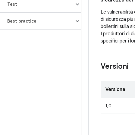
sicurezza dei d
Test
Le vulnerabilità
di sicurezza più
Best practice
bollettini sulla 
I produttori di 
specifici per i 
Versioni
Versione
1,0