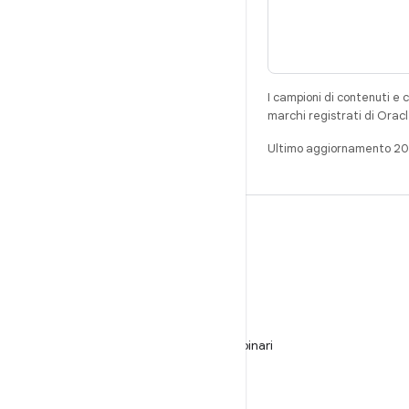
I campioni di contenuti e 
marchi registrati di Oracl
Ultimo aggiornamento 2
CREA
Repository per Android
Requisiti
Download
Visualizza l'anteprima dei programmi binari
Immagini del produttore
File binari del driver