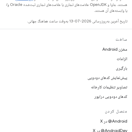
هستند. جاوا و OpenJDK علامت‌های تجاری یا علامت‌های تجاری ثبت‌شده Oracle و/
یا وابسته‌های آن هستند.
تاریخ آخرین به‌روزرسانی 2026-07-13 به‌وقت ساعت هماهنگ جهانی.
ساخت
مخزن Android
الزامات
بارگیری
پیش‌نمایش کدهای دودویی
تصاویر تنظیمات کارخانه
کدهای دودویی درایور
متصل کردن
‫‎@Android در X
‫‎@AndroidDev در X