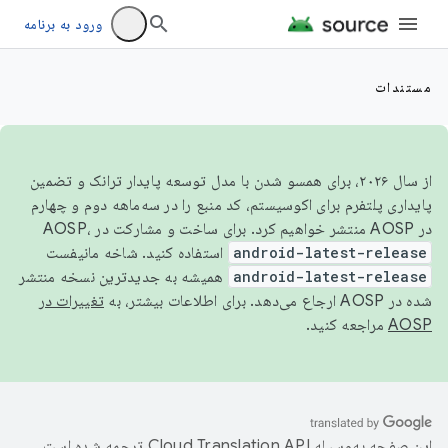
ورود به برنامه
مستندات
از سال ۲۰۲۶، برای همسو شدن با مدل توسعه پایدار ترانک و تضمین
پایداری پلتفرم برای اکوسیستم، کد منبع را در سه‌ماهه دوم و چهارم
در AOSP منتشر خواهیم کرد. برای ساخت و مشارکت در AOSP،
android-latest-release
استفاده کنید. شاخه مانیفست
android-latest-release
همیشه به جدیدترین نسخه منتشر
شده در AOSP ارجاع می‌دهد. برای اطلاعات بیشتر، به
تغییرات در
AOSP
مراجعه کنید.
این صفحه به‌وسیله
ترجمه شده است.