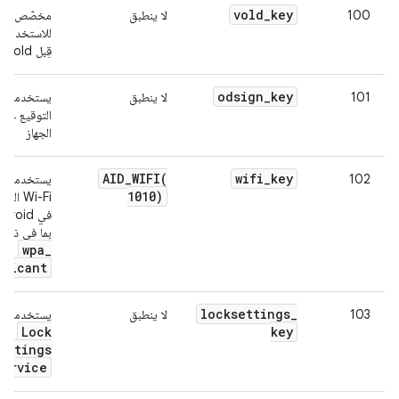
vold
_
key
100
لا ينطبق
مخصّص
للاستخدام 
قِبل vold
odsign
_
key
101
لا ينطبق
يستخدمه بر
التوقيع على
الجهاز
AID_WIFI(
wifi
_
key
102
يستخدمه نظ
1010)
Wi-Fi ال
بما في ذلك
wpa
_
plicant
locksettings
_
103
لا ينطبق
يستخدمه
Lock
key
ettings
Service