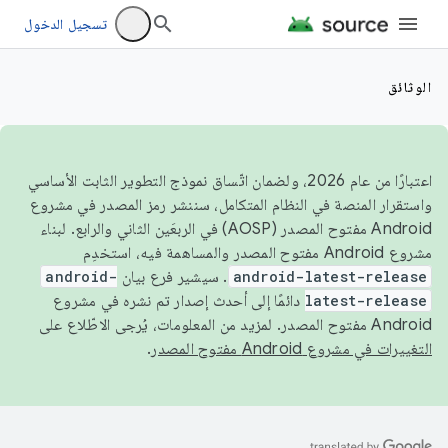
تسجيل الدخول
الوثائق
اعتبارًا من عام 2026، ولضمان اتّساق نموذج التطوير الثابت الأساسي
واستقرار المنصة في النظام المتكامل، سننشر رمز المصدر في مشروع
Android مفتوح المصدر (AOSP) في الربعَين الثاني والرابع. لبناء
مشروع Android مفتوح المصدر والمساهمة فيه، استخدِم
android-latest-release
. سيشير فرع بيان
android-
latest-release
دائمًا إلى أحدث إصدار تم نشره في مشروع
Android مفتوح المصدر. لمزيد من المعلومات، يُرجى الاطّلاع على
التغييرات في مشروع Android مفتوح المصدر
.