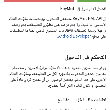
الشكل 1:
الوصول إلى KeyMint
إنّ KeyMint HAL API منخفض المستوى، ويستخدمه مكوّنات النظام
الأساسي الداخلية، ولا يتم عرضه على مطوّري التطبيقات. يتم وصف
واجهة برمجة تطبيقات Java ذات المستوى الأعلى المتاحة للتطبيقات
على موقع
Android Developer
.
التحكم في الدخول
يوفّر ملف تخزين مفاتيح Android مكوّنًا مركزيًا لتخزين واستخدام
مفاتيح التشفير المدعومة بالأجهزة، لكل من التطبيقات ومكوّنات النظام
الأخرى. على هذا النحو، يقتصر الوصول إلى أي مفتاح فردي عادةً على
التطبيق أو مكوّن النظام الذي أنشأ المفتاح.
نطاقات ملف تخزين المفاتيح
لدعم التحكّم في الوصول هذا، يتم تعريف المفاتيح لملف تخزين المفاتيح