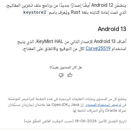
يتضمّن Android 12 أيضًا إصدارًا جديدًا من برنامج ملف تخزين المفاتيح،
الذي تمت إعادة كتابته بلغة Rust ويُعرف باسم
keystore2
Android 13
أضاف Android 13 الإصدار الثاني من KeyMint HAL، الذي يتيح
استخدام
Curve25519
لكل من التوقيع والاتفاق على المفتاح.
هل كان المحتوى مفيدًا؟
يخضع كل من المحتوى وعيّنات التعليمات البرمجية في هذه الصفحة للتراخيص الموضحّة
في
ترخيص استخدام المحتوى
. إنّ Java وOpenJDK هما علامتان تجاريتان مسجَّلتان
لشركة Oracle و/أو الشركات التابعة لها.
تاريخ التعديل الأخير: 2026-06-18 (حسب التوقيت العالمي المتفَّق عليه)