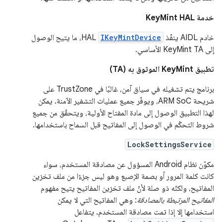
خدمة KeyMint HAL
خادم AIDL ينفّذ
IKeyMintDevice
HAL، ما يتيح الوصول
إلى KeyMint TA الأساسي.
تطبيق KeyMint الموثوق به (TA)
برنامج يتم تشغيله في سياق آمن، غالبًا في TrustZone على
شريحة ARM SoC، ويوفّر جميع عمليات التشفير الآمنة. يمكن
لهذا التطبيق الوصول إلى مادة المفتاح الأولية، ويتحقّق من جميع
شروط التحكّم في الوصول إلى المفاتيح قبل السماح باستخدامها.
LockSettingsService
مكوّن نظام Android المسؤول عن مصادقة المستخدم، سواء
كانت كلمة المرور أو بصمة الإصبع وهو ليس جزءًا من ملف تخزين
المفاتيح، ولكنّه ذو صلة لأنّ ملف تخزين المفاتيح يتيح مفهوم
المفاتيح المرتبطة بالمصادقة
: وهي المفاتيح التي لا يمكن
استخدامها إلا إذا تمت مصادقة المستخدم. يتفاعل