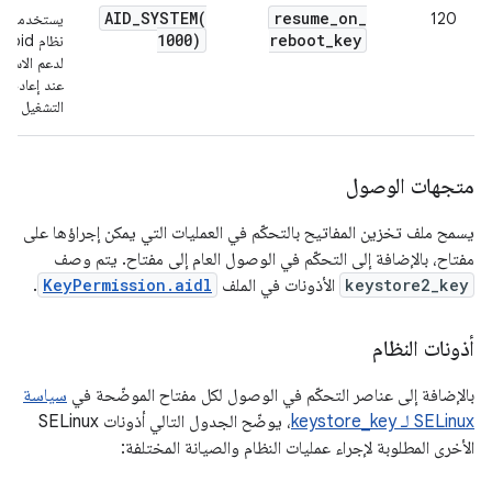
AID_SYSTEM(
resume
_
on
_
120
يستخدمه خا
1000)
reboot
_
key
نظام oid
لدعم الاستئ
عند إعادة
التشغيل
متجهات الوصول
يسمح ملف تخزين المفاتيح بالتحكّم في العمليات التي يمكن إجراؤها على
مفتاح، بالإضافة إلى التحكّم في الوصول العام إلى مفتاح. يتم وصف
keystore2_key
الأذونات في الملف
KeyPermission.aidl
.
أذونات النظام
بالإضافة إلى عناصر التحكّم في الوصول لكل مفتاح الموضّحة في
سياسة
SELinux لـ keystore_key
، يوضّح الجدول التالي أذونات SELinux
الأخرى المطلوبة لإجراء عمليات النظام والصيانة المختلفة: