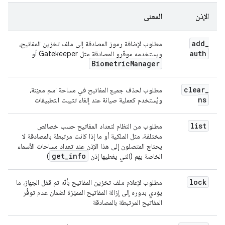
الإذن
المعنى
add
_
مطلوب لإضافة رموز المصادقة إلى ملف تخزين المفاتيح،
auth
ويستخدمه موفّرو المصادقة مثل Gatekeeper أو
Biometric
Manager
clear
_
مطلوب لحذف جميع المفاتيح في مساحة اسم معيّنة،
ns
ويُستخدم كعملية صيانة عند إلغاء تثبيت التطبيقات
list
مطلوب من النظام لتعداد المفاتيح حسب خصائص
مختلفة، مثل الملكية أو ما إذا كانت مرتبطة بالمصادقة لا
يحتاج المتصلون إلى هذا الإذن عند تعداد مساحات الأسماء
get
_
info
الخاصة بهم (التي يغطيها إذن
)
lock
مطلوب لإعلام ملف تخزين المفاتيح بأنّه تم قفل الجهاز، ما
يؤدي بدوره إلى إزالة المفاتيح المميّزة لضمان عدم توفُّر
المفاتيح المرتبطة بالمصادقة