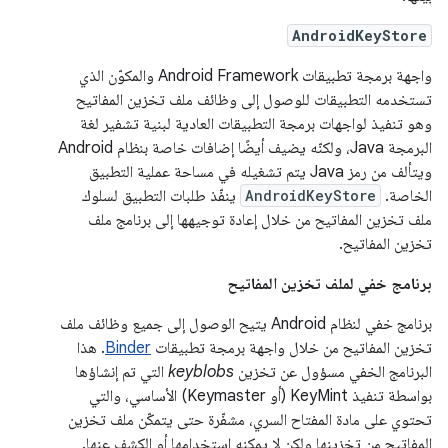
AndroidKeyStore
واجهة برمجة تطبيقات Android Framework والمكوّن الذي
تستخدمه التطبيقات للوصول إلى وظائف ملف تخزين المفاتيح
وهو تنفيذ لواجهات برمجة التطبيقات العادية لبنية تشفير لغة
البرمجة Java، ولكنّه يضيف أيضًا إضافات خاصة بنظام Android
ويتألف من رمز Java يتم تشغيله في مساحة عملية التطبيق
الخاصة.
AndroidKeyStore
ينفّذ طلبات التطبيق لسلوك
ملف تخزين المفاتيح من خلال إعادة توجيهها إلى برنامج ملف
تخزين المفاتيح.
برنامج خفي لملف تخزين المفاتيح
برنامج خفي لنظام Android يتيح الوصول إلى جميع وظائف ملف
تخزين المفاتيح من خلال واجهة برمجة تطبيقات
Binder
. هذا
البرنامج الخفي مسؤول عن تخزين
keyblobs
التي تم إنشاؤها
بواسطة تنفيذ KeyMint (أو Keymaster) الأساسي، والتي
تحتوي على مادة المفتاح السري، مشفّرة حتى يتمكّن ملف تخزين
المفاتيح من تخزينها ولكن لا يمكنه استخدامها أو الكشف عنها.