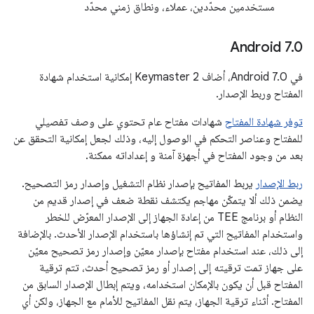
مستخدمين محدّدين، عملاء، ونطاق زمني محدّد
Android 7
.
0
في Android 7.0، أضاف Keymaster 2 إمكانية استخدام شهادة
المفتاح وربط الإصدار.
توفر شهادة المفتاح
شهادات مفتاح عام تحتوي على وصف تفصيلي
للمفتاح وعناصر التحكم في الوصول إليه، وذلك لجعل إمكانية التحقق عن
بعد من وجود المفتاح في أجهزة آمنة و إعداداته ممكنة.
ربط الإصدار
يربط المفاتيح بإصدار نظام التشغيل وإصدار رمز التصحيح.
يضمن ذلك ألا يتمكّن مهاجم يكتشف نقطة ضعف في إصدار قديم من
النظام أو برنامج TEE من إعادة الجهاز إلى الإصدار المعرّض للخطر
واستخدام المفاتيح التي تم إنشاؤها باستخدام الإصدار الأحدث. بالإضافة
إلى ذلك، عند استخدام مفتاح بإصدار معيّن وإصدار رمز تصحيح معيّن
على جهاز تمت ترقيته إلى إصدار أو رمز تصحيح أحدث، تتم ترقية
المفتاح قبل أن يكون بالإمكان استخدامه، ويتم إبطال الإصدار السابق من
المفتاح. أثناء ترقية الجهاز، يتم نقل المفاتيح للأمام مع الجهاز، ولكن أي