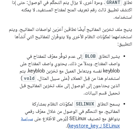
نطاق
GRANT
. ومرة أخرى، لا يزال يتم التحكّم في الوصول: حتى إذا
اكتشف تطبيق ثالث رقم تعريف المنح لمفتاح المستفيد، لا يمكنه
استخدامه.
يتيح ملف تخزين المفاتيح أيضًا نطاقَين آخرَين لواصفات المفاتيح، ويتم
استخدامهما لمكوّنات النظام الأخرى ولا يتوفّران للمفاتيح التي أنشأها
التطبيق:
يشير النطاق
BLOB
إلى عدم توفُّر معرّف للمفتاح في
واصف المفتاح، وبدلاً من ذلك، يحتوي واصف المفتاح على
keyblob نفسه ويتعامل العميل مع تخزين keyblob. يتم
استخدام هذا من قِبل العملاء (على سبيل المثال،
vold
)
الذين يحتاجون إلى الوصول إلى ملف تخزين المفاتيح قبل
تحميل قسم البيانات.
يسمح النطاق
SELINUX
لمكوّنات النظام بمشاركة
المفاتيح، مع التحكّم في الوصول من خلال معرّف رقمي
يتوافق مع تصنيف SELinux (يُرجى الاطّلاع على
سياسة
SELinux لـ keystore_key
).