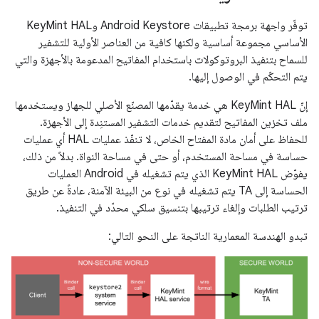
توفّر واجهة برمجة تطبيقات Android Keystore وKeyMint HAL
الأساسي مجموعة أساسية ولكنها كافية من العناصر الأولية للتشفير
للسماح بتنفيذ البروتوكولات باستخدام المفاتيح المدعومة بالأجهزة والتي
يتم التحكّم في الوصول إليها.
إنّ KeyMint HAL هي خدمة يقدّمها المصنّع الأصلي للجهاز ويستخدمها
ملف تخزين المفاتيح لتقديم خدمات التشفير المستنِدة إلى الأجهزة.
للحفاظ على أمان مادة المفتاح الخاص، لا تنفّذ عمليات HAL أي عمليات
حساسة في مساحة المستخدم، أو حتى في مساحة النواة. بدلاً من ذلك،
يفوّض KeyMint HAL الذي يتم تشغيله في Android العمليات
الحساسة إلى TA يتم تشغيله في نوع من البيئة الآمنة، عادةً عن طريق
ترتيب الطلبات وإلغاء ترتيبها بتنسيق سلكي محدّد في التنفيذ.
تبدو الهندسة المعمارية الناتجة على النحو التالي: