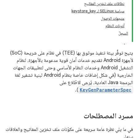
نطاقات ملف تخزين المفاتيح
سياسة SELinux لـ keystore_key
متجهات الوصول
أذونات النظام
السجلّ
يتيح توفُّر بيئة تنفيذ موثوق بها (TEE) في نظام على شريحة (SoC)
لأجهزة Android تقديم خدمات أمان قوية مدعومة بالأجهزة، لنظام
التشغيل Android وخدمات النظام الأساسي وحتى لتطبيقات الجهات
الخارجية (في شكل إضافات خاصة بنظام Android لبنية تشفير لغة
البرمجة Java العادية، يُرجى الاطّلاع على
).
KeyGenParameterSpec
مسرد المصطلحات
في ما يلي نظرة عامة سريعة على مكوّنات ملف تخزين المفاتيح والعلاقات
بينها.