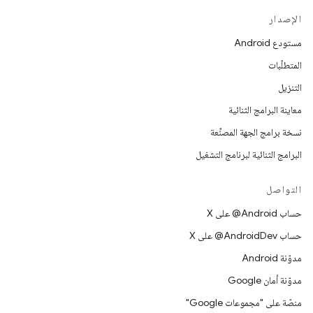
الإصدار
مستودع Android
المتطلّبات
التنزيل
معاينة البرامج الثنائية
نسخة برامج الجهة المصنِّعة
البرامج الثنائية لبرنامج التشغيل
التواصل
حساب ‎@Android على X
حساب ‎@AndroidDev على X
مدوّنة Android
مدوّنة أمان Google
منصّة على "مجموعات Google"