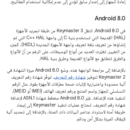
إعادة للجهاز إلى إصدار سابق تؤدي إلى عدم إمكانية استخدام المفاتيح.
Android 8
.
0
في Android 8.0، انتقل Keymaster 3 من طبقة تجريد الأجهزة
(HAL) القديمة التي تستخدم بنية C إلى واجهة C++ HAL التي تم
إنشاؤها من تعريف بلغة تعريف واجهة الأجهزة الجديدة (HIDL). كجزء
من التغيير، تغيّرت العديد من أنواع الوسيطات، على الرغم من أنّ الأنواع
والطرق تتطابق مع الأنواع القديمة وطرق بنية HAL.
بالإضافة إلى مراجعة الواجهة هذه، وسّع Android 8.0 ميزة الشهادة في
Keymaster 2 لتوفير
شهادة رقم التعريف
. توفّر شهادة رقم التعريف
آلية محدودة واختيارية لإثبات صحة معرّفات الأجهزة بقوة، مثل الرقم
التسلسلي للجهاز واسم المنتج ورقم تعريف الهاتف (IMEI أو MEID).
لتنفيذ هذه الإضافة، غيّر Android 8.0 مخطط شهادة ASN.1 لإضافة
شهادة رقم التعريف. تحتاج عمليات تنفيذ Keymaster إلى إيجاد
طريقة آمنة لاسترداد عناصر البيانات ذات الصلة، بالإضافة إلى تحديد آلية
لإيقاف الميزة بشكل آمن ودائم.