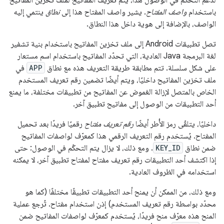
باستخدام
واصف المفتاح
. يشير واصف المفتاح هذا إلى
نطاق
ينتمي إليه
الواصف، بالإضافة إلى هوية داخل هذا النطاق.
تصل تطبيقات Android إلى ملف تخزين المفاتيح باستخدام بنية تشفير
لغة البرمجة Java العادية، التي تحدّد المفاتيح باستخدام اسم مستعار
على شكل سلسلة. تتم مطابقة طريقة التعريف هذه مع نطاق
APP
في
ملف تخزين المفاتيح داخليًا، ويتم أيضًا تضمين رقم تعريف المستخدم
الخاص بالمتصل لإزالة الغموض عن المفاتيح من تطبيقات مختلفة، ما يمنع
أحد التطبيقات من الوصول إلى مفاتيح تطبيق آخر.
داخليًا، يتلقّى رمز الأُطر أيضًا
رقم تعريف مفتاح
رقميًا فريدًا بعد تحميل
المفتاح. يُستخدم رقم التعريف الرقمي هذا كمعرّف لواصفات المفاتيح
ضمن نطاق
KEY_ID
. ومع ذلك، لا يزال يتم التحكّم في الوصول: حتى
إذا اكتشف أحد التطبيقات رقم تعريف مفتاح لمفتاح تطبيق آخر، لا يمكنه
استخدامه في الظروف العادية.
ومع ذلك، من الممكن أن يمنح أحد التطبيقات تطبيقًا مختلفًا (كما هو
محدّد بواسطة رقم تعريف المستخدم) إذن استخدام مفتاح. تُرجع عملية
المنح هذه معرّف منح فريدًا، يُستخدم كمعرّف لواصفات المفاتيح ضمن