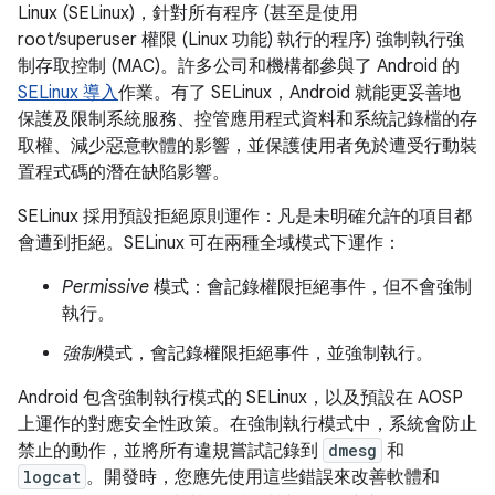
Linux (SELinux)，針對所有程序 (甚至是使用
root/superuser 權限 (Linux 功能) 執行的程序) 強制執行強
制存取控制 (MAC)。許多公司和機構都參與了 Android 的
SELinux 導入
作業。有了 SELinux，Android 就能更妥善地
保護及限制系統服務、控管應用程式資料和系統記錄檔的存
取權、減少惡意軟體的影響，並保護使用者免於遭受行動裝
置程式碼的潛在缺陷影響。
SELinux 採用預設拒絕原則運作：凡是未明確允許的項目都
會遭到拒絕。SELinux 可在兩種全域模式下運作：
Permissive
模式：會記錄權限拒絕事件，但不會強制
執行。
強制
模式，會記錄權限拒絕事件，並
強制執行。
Android 包含強制執行模式的 SELinux，以及預設在 AOSP
上運作的對應安全性政策。在強制執行模式中，系統會防止
禁止的動作，並將所有違規嘗試記錄到
dmesg
和
logcat
。開發時，您應先使用這些錯誤來改善軟體和