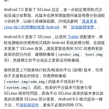
權。
Android 7.0 更新了 SELinux 設定，進一步鎖定應用程式沙
箱並減少攻擊面。此版本也將單體媒體伺服器堆疊分割成較
小的程序，以縮小其權限範圍。詳情請參閱「
透過更多
Linux 核心防禦機制保護 Android
」和「
加強媒體堆疊
」。
Android 8.0 更新了 SELinux，以便與
Treble
搭配運作，將
較低層級的供應商程式碼與 Android 系統架構分開。這個版
本更新了 SELinux 政策，讓裝置製造商和 SOC 供應商更新
政策的部分內容、建構映像檔 (
vendor.img
、
boot.img
等)，然後獨立於平台或反之更新這些映像檔。
雖然裝置上可能會執行較高/較新的平台 (架構) 版本，但系
統不支援相反的情況；供應商映像檔
(
vendor.img/odm.img
) 的版本不得高於平台
(
system.img
)。因此，較新的平台版本可能會引發
SELinux 相容性問題，因為平台 SELinux 政策的版本會比政
策的供應商 SELinux 部分更新。Android 8.0 模式提供一種
方法，可
保留相容性
，避免不必要的同時 OTA。