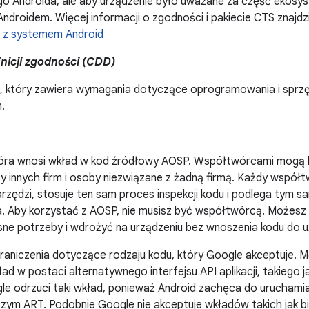
o Androida, ale aby urządzenie było uważane za część ekosys
ndroidem. Więcej informacji o zgodności i pakiecie CTS znajd
 z systemem Android
nicji zgodności (CDD)
 który zawiera wymagania dotyczące oprogramowania i sprzę
.
óra wnosi wkład w kod źródłowy AOSP. Współtwórcami mogą 
y innych firm i osoby niezwiązane z żadną firmą. Każdy wspó
rzędzi, stosuje ten sam proces inspekcji kodu i podlega tym 
. Aby korzystać z AOSP, nie musisz być współtwórcą. Możes
sne potrzeby i wdrożyć na urządzeniu bez wnoszenia kodu do u
graniczenia dotyczące rodzaju kodu, który Google akceptuje. 
ad w postaci alternatywnego interfejsu API aplikacji, takiego 
le odrzuci taki wkład, ponieważ Android zachęca do uruchamian
ym ART. Podobnie Google nie akceptuje wkładów takich jak bib