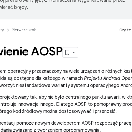
wój preferowany język. Tłumaczenia wygenerowane przez
ierać błędy.
ty
Pierwsze kroki
Czy te
ienie AOSP
em operacyjny przeznaczony na wiele urządzeń o różnych ksz
ida są dostępne dla każdego w ramach
Projektu Android Ope
orzyć niestandardowe warianty systemu operacyjnego Androi
rojektowany tak, aby nie było centralnego punktu awarii, w kt
ontroluje innowacje innego. Dlatego AOSP to pełnoprawny pro
którego kod źródłowy można dostosowywać i przenosić.
mentacji pomoże nowym deweloperom AOSP rozpocząć pracę 
ania związane z tworzeniem oprogramowania.