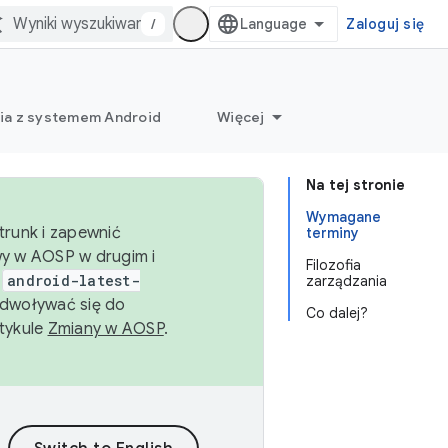
/
Zaloguj się
ia z systemem Android
Więcej
Na tej stronie
Wymagane
trunk i zapewnić
terminy
wy w AOSP w drugim i
Filozofia
i
android-latest-
zarządzania
dwoływać się do
Co dalej?
rtykule
Zmiany w AOSP
.