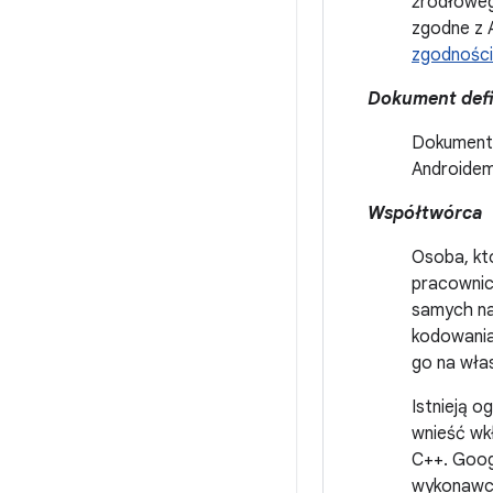
źródłoweg
zgodne z A
zgodności
Dokument defi
Dokument,
Androidem
Współtwórca
Osoba, kt
pracownic
samych na
kodowania
go na wła
Istnieją o
wnieść wkł
C++. Goog
wykonawcz