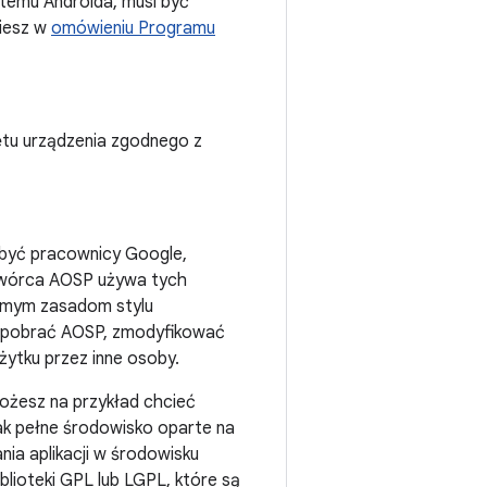
temu Androida, musi być
ziesz w
omówieniu Programu
tu urządzenia zgodnego z
być pracownicy Google,
łtwórca AOSP używa tych
samym zasadom stylu
z pobrać AOSP, zmodyfikować
żytku przez inne osoby.
Możesz na przykład chcieć
jak pełne środowisko oparte na
ia aplikacji w środowisku
lioteki GPL lub LGPL, które są