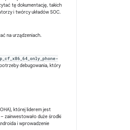
zytać tę dokumentację, takich
atorzy i twórcy układów SOC.
wać na urządzeniach.
p_cf_x86_64_only_phone-
 potrzeby debugowania, który
HA), której liderem jest
h – zainwestowało duże środki
Androida i wprowadzenie