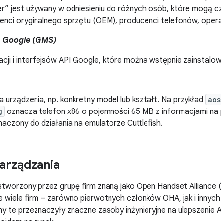
r” jest używany w odniesieniu do różnych osób, które mogą c
cenci oryginalnego sprzętu (OEM), producenci telefonów, oper
e Google (GMS)
kacji i interfejsów API Google, które można wstępnie zainstalo
 urządzenia, np. konkretny model lub kształt. Na przykład
aos
g
oznacza telefon x86 o pojemności 65 MB z informacjami na
naczony do działania na emulatorze Cuttlefish.
zarządzania
stworzony przez grupę firm znaną jako Open Handset Alliance (O
 wiele firm – zarówno pierwotnych członków OHA, jak i innyc
my te przeznaczyły znaczne zasoby inżynieryjne na ulepszenie 