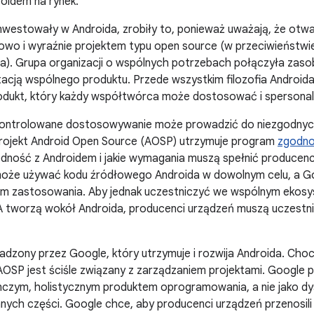
oidem na rynek.
inwestowały w Androida, zrobiły to, ponieważ uważają, że otwa
lowo i wyraźnie projektem typu open source (w przeciwieństw
). Grupa organizacji o wspólnych potrzebach połączyła zas
acją wspólnego produktu. Przede wszystkim filozofia Android
rodukt, który każdy współtwórca może dostosować i spersona
kontrolowane dostosowywanie może prowadzić do niezgodnych
Projekt Android Open Source (AOSP) utrzymuje program
zgodno
dność z Androidem i jakie wymagania muszą spełnić producenc
może używać kodu źródłowego Androida w dowolnym celu, a Go
 zastosowania. Aby jednak uczestniczyć we wspólnym ekosyst
 tworzą wokół Androida, producenci urządzeń muszą uczestn
dzony przez Google, który utrzymuje i rozwija Androida. Choci
OSP jest ściśle związany z zarządzaniem projektami. Google 
nczym, holistycznym produktem oprogramowania, a nie jako dys
ych części. Google chce, aby producenci urządzeń przenosili 