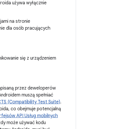
ndroida używa wyłącznie
jami na stronie
nie dla osób pracujących
nikowanie się z urządzeniem
napisaną przez deweloperów
 Androidem muszą spełniać
CTS (Compatibility Test Suite)
.
ida, co obejmuje potencjalną
nterfejsów API Usług mobilnych
żdy może używać kodu