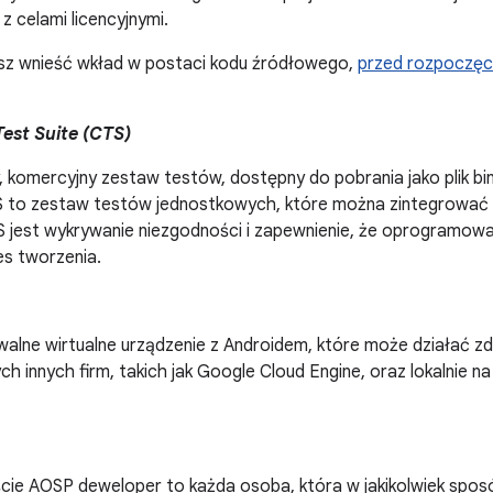
z celami licencyjnymi.
esz wnieść wkład w postaci kodu źródłowego,
przed rozpoczęci
Test Suite (CTS)
 komercyjny zestaw testów, dostępny do pobrania jako plik bi
 to zestaw testów jednostkowych, które można zintegrować
 jest wykrywanie niezgodności i zapewnienie, że oprogramow
es tworzenia.
alne wirtualne urządzenie z Androidem, które może działać zda
h innych firm, takich jak Google Cloud Engine, oraz lokalnie 
cie AOSP deweloper to każda osoba, która w jakikolwiek spos