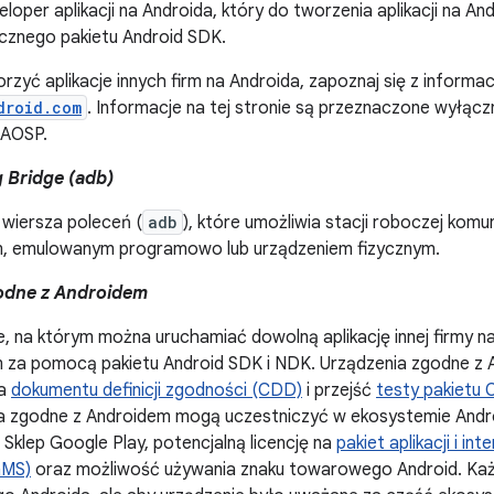
loper aplikacji na Androida, który do tworzenia aplikacji na A
icznego pakietu Android SDK.
rzyć aplikacje innych firm na Androida, zapoznaj się z informac
droid.com
. Informacje na tej stronie są przeznaczone wyłącz
 AOSP.
 Bridge (adb)
 wiersza poleceń (
adb
), które umożliwia stacji roboczej komu
m, emulowanym programowo lub urządzeniem fizycznym.
odne z Androidem
e, na którym można uruchamiać dowolną aplikację innej firmy 
rm za pomocą pakietu Android SDK i NDK. Urządzenia zgodne z
ia
dokumentu definicji zgodności (CDD)
i przejść
testy pakietu 
a zgodne z Androidem mogą uczestniczyć w ekosystemie Andro
a Sklep Google Play, potencjalną licencję na
pakiet aplikacji i i
GMS)
oraz możliwość używania znaku towarowego Android. Ka