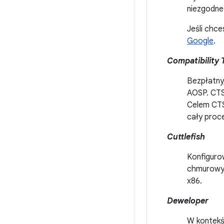
niezgodne 
Jeśli chc
Google
.
Compatibility 
Bezpłatny,
AOSP. CTS
Celem CTS
cały proc
Cuttlefish
Konfigurow
chmurowyc
x86.
Deweloper
W kontekś