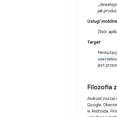
„dewelope
jak produ
Usługi mobiln
Zbiór apli
Target
Permutacja
userdebu
jest przez
Filozofia 
Android został 
Google. Obecnie
w Androida. Fir