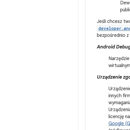
Dewe
publ
Jeśli chcesz two
developer.an
bezpośrednio z
Android Debug
Narzędzie
wirtualny
Urządzenie zg
Urządzeni
innych fi
wymagan
Urządzeni
licencję n
Google (