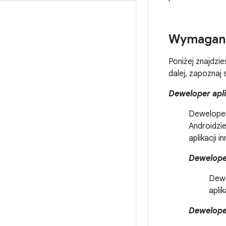
Wymagane
Poniżej znajdzi
dalej, zapoznaj s
Deweloper apli
Deweloperz
Androidzie
aplikacji i
Deweloper
Dewe
apli
Deweloper