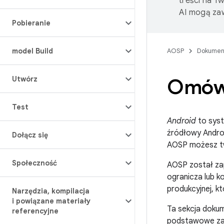
treści na T
AI mogą zaw
Pobieranie
model Build
AOSP
Dokumen
Utwórz
Omów
Test
Android
to syst
źródłowy Andro
Dołącz się
AOSP możesz tw
Społeczność
AOSP został zap
ogranicza lub k
produkcyjnej, 
Narzędzia
,
kompilacja
i powiązane materiały
Ta sekcja doku
referencyjne
podstawowe zad