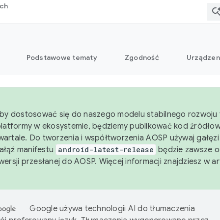
rch
Podstawowe tematy
Zgodność
Urządzen
aby dostosować się do naszego modelu stabilnego rozwoju 
platformy w ekosystemie, będziemy publikować kod źródło
artale. Do tworzenia i współtworzenia AOSP używaj gałęz
Gałąź manifestu
android-latest-release
będzie zawsze o
wersji przesłanej do AOSP. Więcej informacji znajdziesz w a
Google używa technologii AI do tłumaczenia