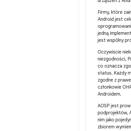
urządzeń z Andr
Firmy, które za
Android jest ce
oprogramowania
jedną implement
jest wspólny p
Oczywiście nie
niezgodności, 
co oznacza zgo
status. Każdy 
zgodne z prawem
członkowie OHA
Androidem.
AOSP jest prowa
podprojektów, A
nim jako pojedy
zbiorem wymienn