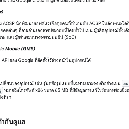
่สาม เช่น Google Cloud Engine และในเครื่อง Linux x86
ร์
 AOSP นักพัฒนาซอฟต์แวร์คือทุกคนที่ทำงานกับ AOSP ในลักษณะใดก็ตา
บุคคลต่างๆ ที่อาจอ่านเอกสารประกอบนี้โดยทั่วไป เช่น ผู้ผลิตอุปกรณ์ดั้งเดิม
อข่าย และผู้สร้างระบบวงจรรวมบนชิป (SoC)
le Mobile (GMS)
PI ของ Google ที่ติดตั้งไว้ล่วงหน้าในอุปกรณ์ได้
เปลี่ยนของอุปกรณ์ เช่น รุ่นหรือรูปแบบที่เฉพาะเจาะจง ตัวอย่างเช่น
ao
g
หมายถึงโทรศัพท์ x86 ขนาด 65 MB ที่มีข้อมูลการแก้ไขข้อบกพร่อง
lefish
ำกับดูแล