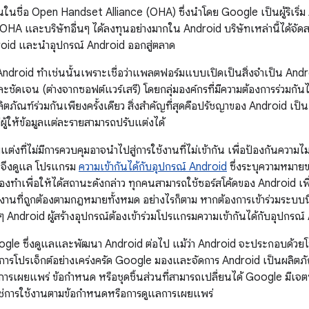
จักกันในชื่อ Open Handset Alliance (OHA) ซึ่งนำโดย Google เป็นผู้ริเริ
ง OHA และบริษัทอื่นๆ ได้ลงทุนอย่างมากใน Android บริษัทเหล่านี้ได้จ
droid และนำอุปกรณ์ Android ออกสู่ตลาด
 Android ทำเช่นนั้นเพราะเชื่อว่าแพลตฟอร์มแบบเปิดเป็นสิ่งจำเป็น 
ชัดเจน (ต่างจากซอฟต์แวร์เสรี) โดยกลุ่มองค์กรที่มีความต้องการร่วมกัน
ตภัณฑ์ร่วมกันเพียงครั้งเดียว สิ่งสำคัญที่สุดคือปรัชญาของ Android เป็น
่ผู้ให้ข้อมูลแต่ละรายสามารถปรับแต่งได้
ต่งที่ไม่มีการควบคุมอาจนำไปสู่การใช้งานที่ไม่เข้ากัน เพื่อป้องกันความ
จึงดูแล โปรแกรม
ความเข้ากันได้กับอุปกรณ์ Android
ซึ่งระบุความหมายข
ณ์ต้องทำเพื่อให้ได้สถานะดังกล่าว ทุกคนสามารถใช้ซอร์สโค้ดของ Android เ
ช้งานที่ถูกต้องตามกฎหมายทั้งหมด อย่างไรก็ตาม หากต้องการเข้าร่วมระบบ
 Android ผู้สร้างอุปกรณ์ต้องเข้าร่วมโปรแกรมความเข้ากันได้กับอุปกรณ์
e ซึ่งดูแลและพัฒนา Android ต่อไป แม้ว่า Android จะประกอบด้วยโปร
ารโปรเจ็กต์อย่างเคร่งครัด Google มองและจัดการ Android เป็นผลิตภ
่การเผยแพร่ ข้อกำหนด หรือชุดชิ้นส่วนที่สามารถเปลี่ยนได้ Google มีเจต
ใช่การใช้งานตามข้อกำหนดหรือการดูแลการเผยแพร่