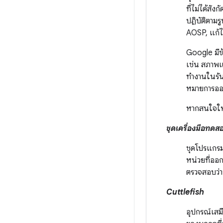
ที่ไม่ได้สั
ปฏิบัติตามร
AOSP, แก้ไข
Google มีข
เช่น สภาพแ
ทำงานในรัน
หมายการอ
หากสนใจให้
ชุดเครื่องมือทดส
ชุดโปรแกรม
หน่วยที่ออ
ตรวจสอบว่า
Cuttlefish
อุปกรณ์เสม