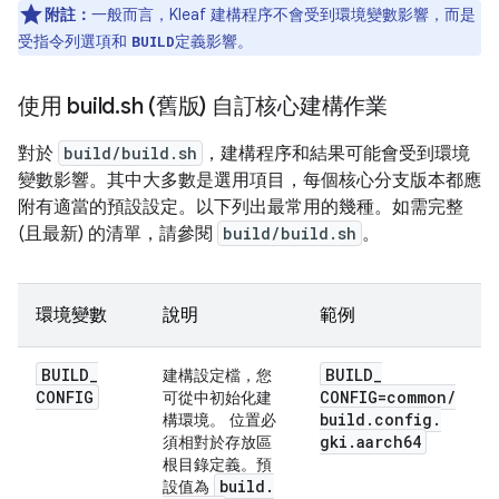
附註：
一般而言，Kleaf 建構程序不會受到環境變數影響，而是
受指令列選項和
定義影響。
BUILD
使用 build
.
sh (舊版) 自訂核心建構作業
對於
build/build.sh
，建構程序和結果可能會受到環境
變數影響。其中大多數是選用項目，每個核心分支版本都應
附有適當的預設設定。以下列出最常用的幾種。如需完整
(且最新) 的清單，請參閱
build/build.sh
。
環境變數
說明
範例
BUILD
_
BUILD
_
建構設定檔，您
CONFIG
CONFIG=common
/
可從中初始化建
build
.
config
.
構環境。 位置必
gki
.
aarch64
須相對於存放區
根目錄定義。預
build
.
設值為