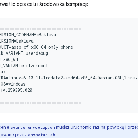
wietlić opis celu i środowiska kompilacji:
=================================

RSION_CODENAME=Baklava

RSION=Baklava

UCT=aosp_cf_x86_64_only_phone

D_VARIANT=userdebug

=x86_64

_VARIANT=silvermont

ux

RA=Linux-6.10.11-1rodete2-amd64-x86_64-Debian-GNU/Linux-
OS=windows

1A.250305.020



cenie
musisz uruchomić raz na powłokę i prz
source envsetup.sh
niowane przez
.
envsetup.sh