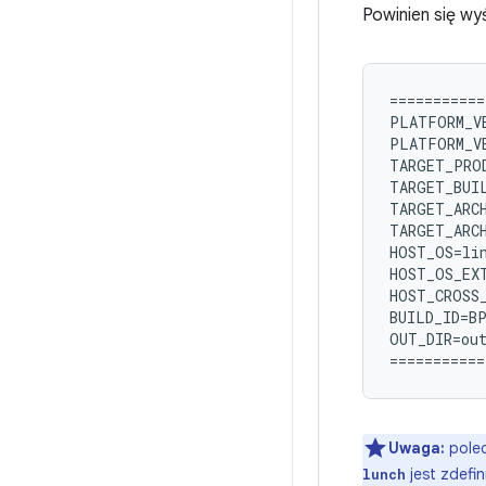
Powinien się wyś
===========
PLATFORM_VE
PLATFORM_VE
TARGET_PROD
TARGET_BUIL
TARGET_ARCH
TARGET_ARCH
HOST_OS=lin
HOST_OS_EXT
HOST_CROSS_
BUILD_ID=BP
OUT_DIR=out
Uwaga:
pole
jest zdefi
lunch