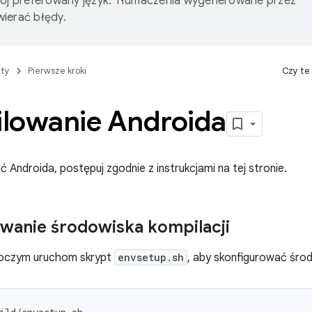
wój preferowany język. Tłumaczenia wygenerowane przez
ierać błędy.
ty
Pierwsze kroki
Czy te
lowanie Androida
 Androida, postępuj zgodnie z instrukcjami na tej stronie.
wanie środowiska kompilacji
boczym uruchom skrypt
envsetup.sh
, aby skonfigurować środ