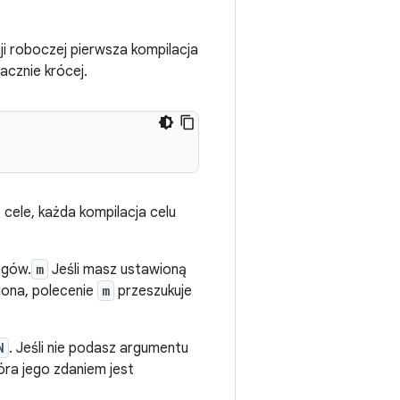
ji roboczej pierwsza kompilacja
acznie krócej.
e cele, każda kompilacja celu
ogów.
m
Jeśli masz ustawioną
iona, polecenie
m
przeszukuje
N
. Jeśli nie podasz argumentu
óra jego zdaniem jest