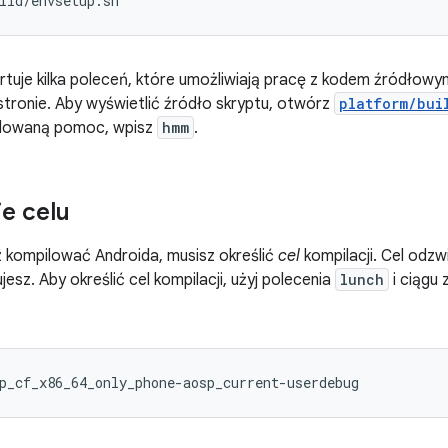
ild/envsetup.sh
rtuje kilka poleceń, które umożliwiają pracę z kodem źródłow
stronie. Aby wyświetlić źródło skryptu, otwórz
platform/bui
udowaną pomoc, wpisz
hmm
.
e celu
 kompilować Androida, musisz określić
cel
kompilacji. Cel odzw
jesz. Aby określić cel kompilacji, użyj polecenia
lunch
i ciągu
p_cf_x86_64_only_phone-aosp_current-userdebug