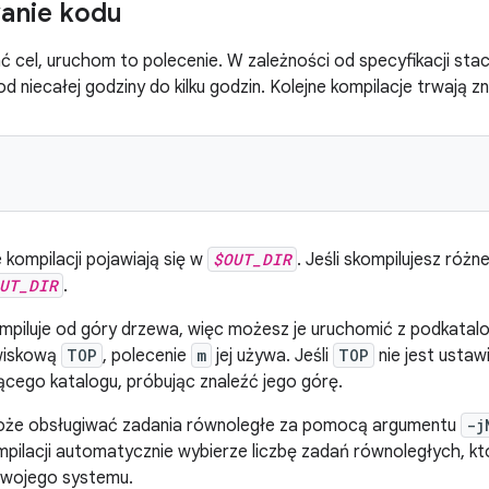
anie kodu
 cel, uruchom to polecenie. W zależności od specyfikacji stac
 niecałej godziny do kilku godzin. Kolejne kompilacje trwają zn
kompilacji pojawiają się w
$OUT_DIR
. Jeśli skompilujesz różn
UT_DIR
.
mpiluje od góry drzewa, więc możesz je uruchomić z podkatal
wiskową
TOP
, polecenie
m
jej używa. Jeśli
TOP
nie jest ustaw
cego katalogu, próbując znaleźć jego górę.
że obsługiwać zadania równoległe za pomocą argumentu
-j
mpilacji automatycznie wybierze liczbę zadań równoległych, kt
Twojego systemu.