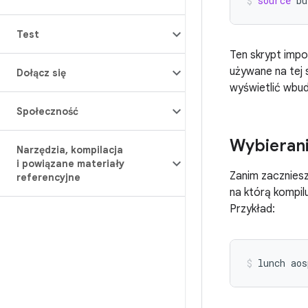
source
bu
Test
Ten skrypt impo
używane na tej 
Dołącz się
wyświetlić wb
Społeczność
Wybierani
Narzędzia
,
kompilacja
i powiązane materiały
Zanim zaczniesz
referencyjne
na którą kompilu
Przykład:
lunch
aos