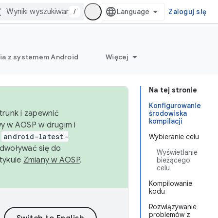
/
Zaloguj się
ia z systemem Android
Więcej
Na tej stronie
Konfigurowanie
trunk i zapewnić
środowiska
kompilacji
wy w AOSP w drugim i
i
android-latest-
Wybieranie celu
dwoływać się do
Wyświetlanie
rtykule
Zmiany w AOSP
.
bieżącego
celu
Kompilowanie
kodu
Rozwiązywanie
problemów z