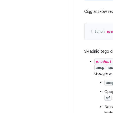
Ciąg znaków rep
lunch
pro
Składniki tego 
product
aosp_hu
Google w 
aos
Opcj
cf
.
Nazw