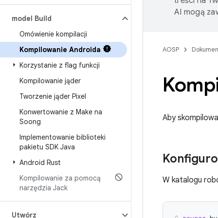
treści na T
AI mogą zaw
model Build
Omówienie kompilacji
Kompilowanie Androida
AOSP
Dokumen
Korzystanie z flag funkcji
Kompi
Kompilowanie jąder
Tworzenie jąder Pixel
Konwertowanie z Make na
Aby skompilować
Soong
Implementowanie biblioteki
pakietu SDK Java
Konfiguro
Android Rust
Kompilowanie za pomocą
W katalogu ro
narzędzia Jack
Utwórz