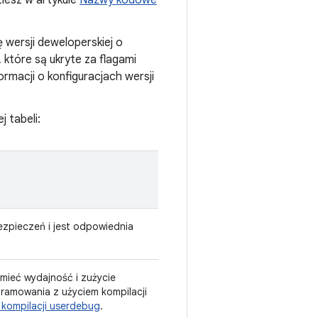
iesz w artykule
Nazwy kodowe
ję wersji deweloperskiej o
d, które są ukryte za flagami
ormacji o konfiguracjach wersji
 tabeli:
ezpieczeń i jest odpowiednia
mieć wydajność i zużycie
ramowania z użyciem kompilacji
kompilacji userdebug
.