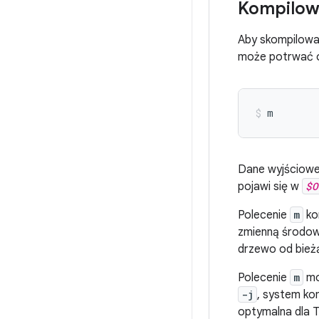
Kompilow
Aby skompilować
może potrwać od
m
Dane wyjściowe 
pojawi się w
$O
Polecenie
m
ko
zmienną środo
drzewo od bieżą
Polecenie
m
mo
-j
, system ko
optymalna dla 