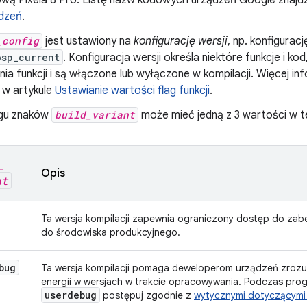
wą Pixela 8 Pro. Listę nazw kodowych urządzeń Google znajdz
dzeń
.
_config
jest ustawiony na
konfigurację wersji
, np. konfigurac
osp_current
. Konfiguracja wersji określa niektóre funkcje i ko
ia funkcji i są włączone lub wyłączone w kompilacji. Więcej inf
 w artykule
Ustawianie wartości flag funkcji
.
ągu znaków
build_variant
może mieć jedną z 3 wartości w tej
_
Opis
nt
Ta wersja kompilacji zapewnia ograniczony dostęp do zab
do środowiska produkcyjnego.
bug
Ta wersja kompilacji pomaga deweloperom urządzeń zrozu
energii w wersjach w trakcie opracowywania. Podczas prog
userdebug
postępuj zgodnie z
wytycznymi dotyczącymi 