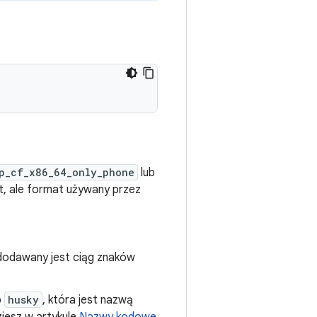
p_cf_x86_64_only_phone
lub
, ale format używany przez
, dodawany jest ciąg znaków
b
husky
, która jest nazwą