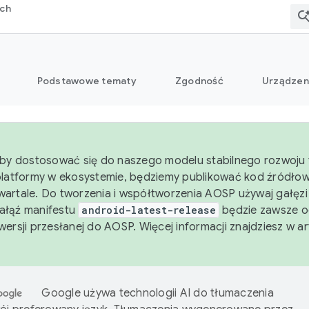
rch
Podstawowe tematy
Zgodność
Urządzen
aby dostosować się do naszego modelu stabilnego rozwoju 
platformy w ekosystemie, będziemy publikować kod źródło
artale. Do tworzenia i współtworzenia AOSP używaj gałęz
Gałąź manifestu
android-latest-release
będzie zawsze o
wersji przesłanej do AOSP. Więcej informacji znajdziesz w a
Google używa technologii AI do tłumaczenia