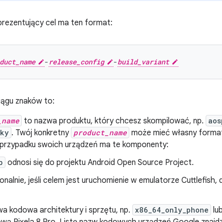
rezentujący cel ma ten format:
duct_name
-
release_config
-
build_variant
ciągu znaków to:
_name
to nazwa produktu, który chcesz skompilować, np.
aos
sky
. Twój konkretny
product_name
może mieć własny format
przypadku swoich urządzeń ma te komponenty:
p
odnosi się do projektu Android Open Source Project.
onalnie, jeśli celem jest uruchomienie w emulatorze Cuttlefish
a kodowa architektury i sprzętu, np.
x86_64_only_phone
lu