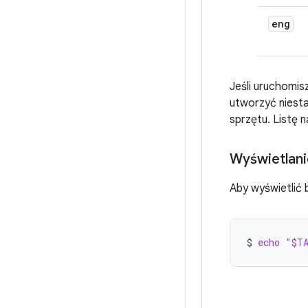
eng
Jeśli uruchomis
utworzyć niest
sprzętu. Listę 
Wyświetlani
Aby wyświetlić 
$
echo
"
$T