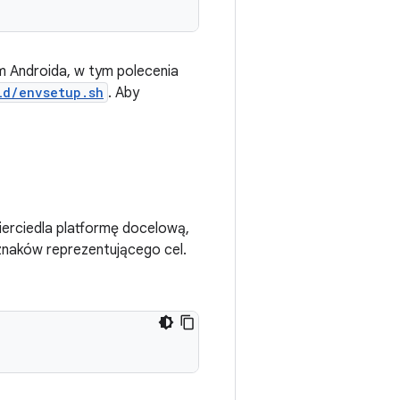
ym Androida, w tym polecenia
ld/envsetup.sh
. Aby
ierciedla platformę docelową,
 znaków reprezentującego cel.