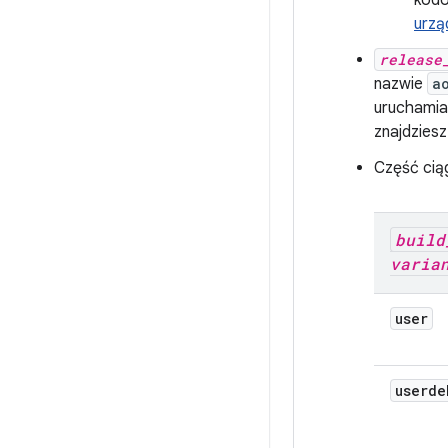
kodo
urzą
release
nazwie
a
uruchamian
znajdziesz
Część ci
build
varia
user
userde