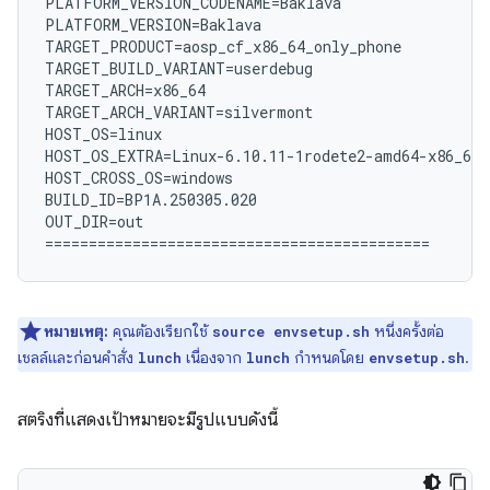
PLATFORM_VERSION_CODENAME=Baklava

PLATFORM_VERSION=Baklava

TARGET_PRODUCT=aosp_cf_x86_64_only_phone

TARGET_BUILD_VARIANT=userdebug

TARGET_ARCH=x86_64

TARGET_ARCH_VARIANT=silvermont

HOST_OS=linux

HOST_OS_EXTRA=Linux-6.10.11-1rodete2-amd64-x86_64-
HOST_CROSS_OS=windows

BUILD_ID=BP1A.250305.020

OUT_DIR=out

หมายเหตุ:
คุณต้องเรียกใช้
หนึ่งครั้งต่อ
source envsetup.sh
เชลล์และก่อนคำสั่ง
เนื่องจาก
กำหนดโดย
.
lunch
lunch
envsetup.sh
สตริงที่แสดงเป้าหมายจะมีรูปแบบดังนี้