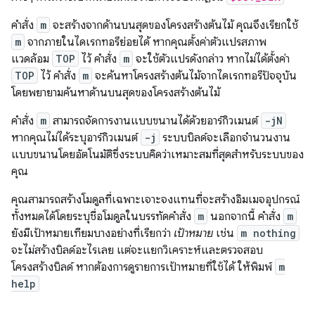
คำสั่ง
m
จะสร้างจากด้านบนสุดของโครงสร้างต้นไม้ คุณจึงเรียกใช้
m
จากภายในไดเรกทอรีย่อยได้ หากคุณตั้งค่าตัวแปรสภาพ
แวดล้อม
TOP
ไว้ คำสั่ง
m
จะใช้ตัวแปรดังกล่าว หากไม่ได้ตั้งค่า
TOP
ไว้ คำสั่ง
m
จะค้นหาโครงสร้างต้นไม้จากไดเรกทอรีปัจจุบัน
โดยพยายามค้นหาด้านบนสุดของโครงสร้างต้นไม้
คำสั่ง
m
สามารถจัดการงานแบบขนานได้ด้วยอาร์กิวเมนต์
-jN
หากคุณไม่ได้ระบุอาร์กิวเมนต์
-j
ระบบบิลด์จะเลือกจำนวนงาน
แบบขนานโดยอัตโนมัติซึ่งระบบคิดว่าเหมาะสมที่สุดสำหรับระบบของ
คุณ
คุณสามารถสร้างโมดูลที่เฉพาะเจาะจงแทนที่จะสร้างอิมเมจอุปกรณ์
ทั้งหมดได้โดยระบุชื่อโมดูลในบรรทัดคำสั่ง
m
นอกจากนี้ คำสั่ง
m
ยังมีเป้าหมายเทียมบางอย่างที่เรียกว่า
เป้าหมาย
เช่น
m nothing
จะไม่สร้างบิลด์อะไรเลย แต่จะแยกวิเคราะห์และตรวจสอบ
โครงสร้างบิลด์ หากต้องการดูรายการเป้าหมายที่ใช้ได้ ให้พิมพ์
m
help