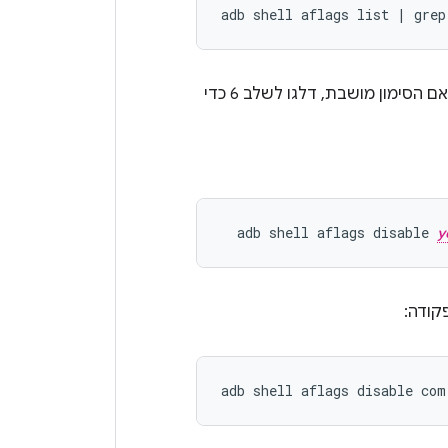
adb
shell
aflags
list
|
grep
אם הדגל מופעל והקוד שלכם פועל, ממשיכים לשלב 4 כדי להשבית את הדגל. אם הסימון מושבת, דלגו לשלב 6 כדי
  adb shell aflags disable 
y
קודה: