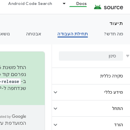
Android Code Search
Docs
תיעוד
מה חדש?
תחילת העבודה
אבטחה
נושאי
סקירה כללית
ב-
-release
שנדחפה ל-AOSP. מידע נוסף זמין במאמר
מידע כללי
התחל
המועדפת עלי
הורד