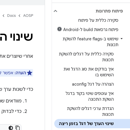
פיתוח פתרונות
Docs
AOSP
סקירה כללית על פיתוח
פיתוח גרסאות build ל-Android
שינוי ה
שימוש ב-feature flags להשקת
תכונות
סקירה כללית על דגלים להשקת
אחרי שיוצרים את Android, מוודאים שאפשר לשנות את הערך של הדגל onfig
תכונות
איך בודקים את סוג הדגל ואת
הערה:
אפשר לשנ
השימוש בו
הצהרה על דגל aconfig
כדי לשנות ערך של דגל aconfig
איך עוטפים שינוי בקוד בדגל
השקת התכונה
מוודאים שה
הגדרת ערכי דגלים להשקת
כדי לבדוק 
תכונות
שינוי הערך של דגל בזמן ריצה