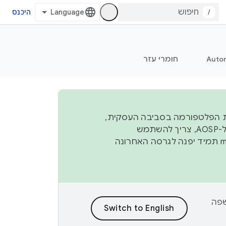
/
היכנס
Auto
חומרי עזר
ל יציבות הפלטפורמה בסביבה העסקית,
נפרסם קוד מקור ב-AOSP ברבעון השני וברבעון הרביעי. כדי ליצור ולתרום ל-AOSP, צריך להשתמש
manifest תמיד יפנה לגרסה האחרונה
וכן לשפה