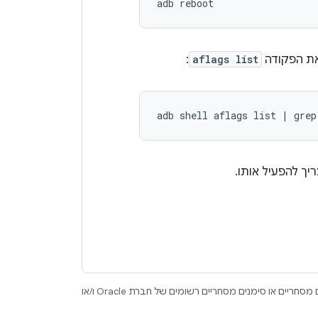
את הפקודה
aflags list
:
adb
shell
aflags
list
|
grep
יך להפעיל אותו.
.‏ Java ו-OpenJDK הם סימנים מסחריים או סימנים מסחריים רשומים של חברת Oracle ו/או