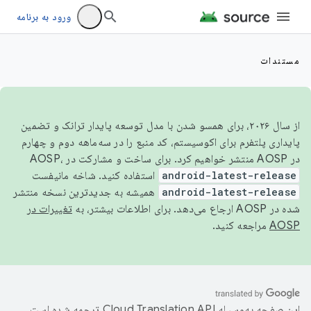
ورود به برنامه
مستندات
از سال ۲۰۲۶، برای همسو شدن با مدل توسعه پایدار ترانک و تضمین
پایداری پلتفرم برای اکوسیستم، کد منبع را در سه‌ماهه دوم و چهارم
در AOSP منتشر خواهیم کرد. برای ساخت و مشارکت در AOSP،
android-latest-release
استفاده کنید. شاخه مانیفست
android-latest-release
همیشه به جدیدترین نسخه منتشر
شده در AOSP ارجاع می‌دهد. برای اطلاعات بیشتر، به
تغییرات در
AOSP
مراجعه کنید.
این صفحه به‌وسیله
ترجمه شده است.