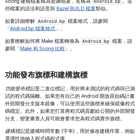
Soong 建構檔案稱為
藍圖檔案
，名稱為
Android.bp
。這
些檔案的語法和語意與
Bazel BUILD 檔案
類似。
如要詳細瞭解
Android.bp
檔案格式，請參閱
「
Android.bp 檔案格式
」。
如要瞭解如何將 Make 檔案轉換為
Android.bp
檔案，請
參閱「
Make 和 Soong 比較
」。
功能發布旗標和建構旗標
功能發布標記
是二進位標記，用於將未測試的程式碼與已測
試的程式碼隔離。如果您有自己的 Android 開放原始碼計畫
外部開發分支版本鏡像，可以使用這些旗標來確保鏡像程式
碼穩定。此外，如果您打算將程式碼貢獻給公開的外部開發
分支，變更審查人員可能會要求您為程式碼實作旗標。
建構標記
是建構時間常數 (字串)，用於修改建構作業，例如
選擇性地納入程式碼程式庫。