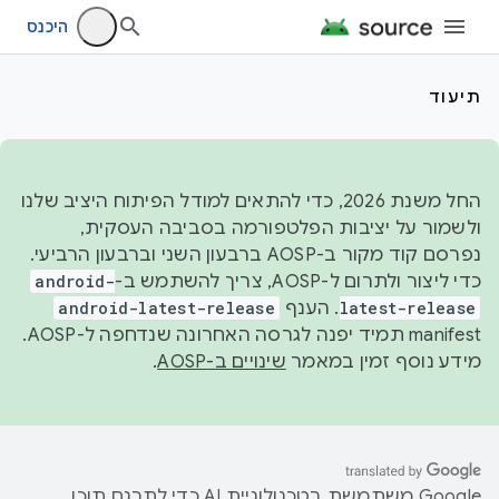
היכנס
תיעוד
החל משנת 2026, כדי להתאים למודל הפיתוח היציב שלנו
ולשמור על יציבות הפלטפורמה בסביבה העסקית,
נפרסם קוד מקור ב-AOSP ברבעון השני וברבעון הרביעי.
כדי ליצור ולתרום ל-AOSP, צריך להשתמש ב-
android-
latest-release
. הענף
android-latest-release
manifest תמיד יפנה לגרסה האחרונה שנדחפה ל-AOSP.
מידע נוסף זמין במאמר
שינויים ב-AOSP
.
‫Google משתמשת בטכנולוגיית AI כדי לתרגם תוכן