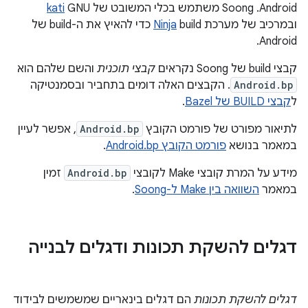
Android. ‫Soong משתמש בכלי המשובט של GNU‏
kati
ובמרכיב של מערכת build‏
Ninja
כדי להאיץ את ה-build של
Android.
קבצי build של Soong נקראים
קבצי תוכנית
והשם שלהם הוא
Android.bp
. הקבצים האלה דומים בתחביר ובסמנטיקה
ל
קבצי BUILD של Bazel
.
לתיאור מפורט של פורמט הקובץ
Android.bp
, אפשר לעיין
במאמר בנושא
פורמט הקובץ Android.bp
.
מידע על המרת קובצי Make לקובצי
Android.bp
זמין
במאמר
השוואה בין Make ל-Soong
.
דגלים להשקת תכונות ודגלים לבנייה
דגלים להשקת תכונות
הם דגלים בינאריים שמשמשים לבידוד