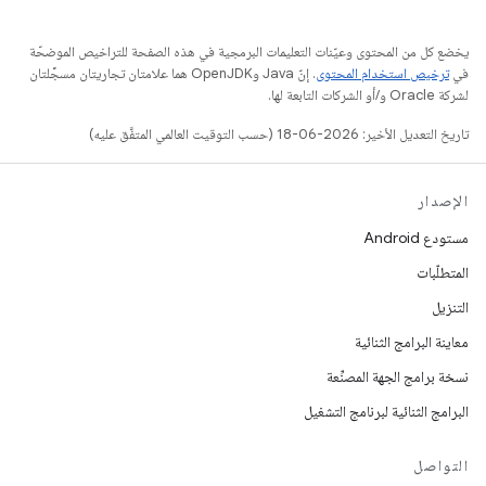
يخضع كل من المحتوى وعيّنات التعليمات البرمجية في هذه الصفحة للتراخيص الموضحّة
في
ترخيص استخدام المحتوى
. إنّ Java وOpenJDK هما علامتان تجاريتان مسجَّلتان
لشركة Oracle و/أو الشركات التابعة لها.
تاريخ التعديل الأخير: 2026-06-18 (حسب التوقيت العالمي المتفَّق عليه)
الإصدار
مستودع Android
المتطلّبات
التنزيل
معاينة البرامج الثنائية
نسخة برامج الجهة المصنِّعة
البرامج الثنائية لبرنامج التشغيل
التواصل