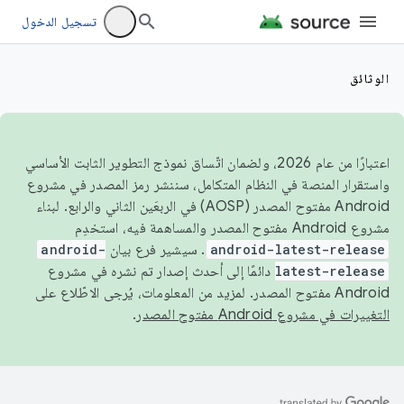
تسجيل الدخول
الوثائق
اعتبارًا من عام 2026، ولضمان اتّساق نموذج التطوير الثابت الأساسي
واستقرار المنصة في النظام المتكامل، سننشر رمز المصدر في مشروع
Android مفتوح المصدر (AOSP) في الربعَين الثاني والرابع. لبناء
مشروع Android مفتوح المصدر والمساهمة فيه، استخدِم
android-latest-release
. سيشير فرع بيان
android-
latest-release
دائمًا إلى أحدث إصدار تم نشره في مشروع
Android مفتوح المصدر. لمزيد من المعلومات، يُرجى الاطّلاع على
التغييرات في مشروع Android مفتوح المصدر
.