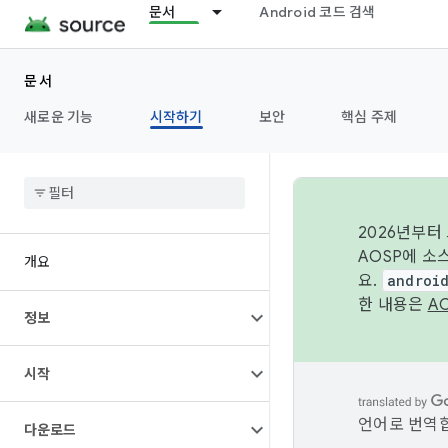
문서
Android 코드 검색
문서
새로운 기능
시작하기
보안
핵심 주제
2026년부터
AOSP에 소
개요
요.
androi
한 내용은
A
정보
시작
언어로 번역합
다운로드