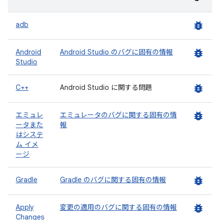
bug_report
adb
bug_report
Android
Android Studio のバグに固有の情報
Studio
bug_report
C++
Android Studio に関する問題
bug_report
エミュレ
エミュレータのバグに関する固有の情
ータまた
報
はシステ
ム イメ
ージ
bug_report
Gradle
Gradle のバグに関する固有の情報
bug_report
Apply
変更の適用のバグに関する固有の情報
Changes