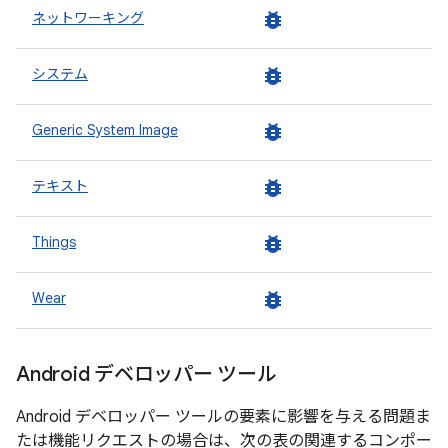
bug_report
ネットワーキング
bug_report
システム
bug_report
Generic System Image
bug_report
テキスト
bug_report
Things
bug_report
Wear
Android デベロッパー ツール
Android デベロッパー ツールの要素に影響を与える問題ま
たは機能リクエストの場合は、次の表の関連するコンポー