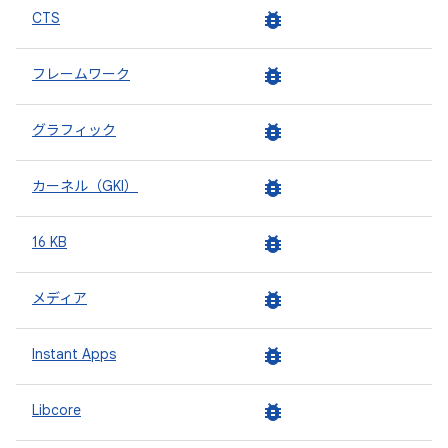
bug_report
CTS
bug_report
フレームワーク
bug_report
グラフィック
bug_report
カーネル（GKI）
bug_report
16 KB
bug_report
メディア
bug_report
Instant Apps
bug_report
Libcore