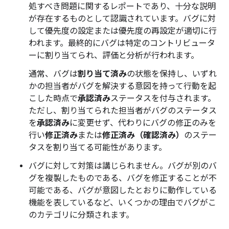
処すべき問題に関するレポートであり、十分な説明
が存在するものとして認識されています。バグに対
して優先度の設定または優先度の再設定が適切に行
われます。最終的にバグは特定のコントリビュータ
ーに割り当てられ、評価と分析が行われます。
通常、バグは
割り当て済み
の状態を保持し、いずれ
かの担当者がバグを解決する意図を持って行動を起
こした時点で
承認済み
ステータスを付与されます。
ただし、割り当てられた担当者がバグのステータス
を
承認済み
に変更せず、代わりにバグの修正のみを
行い
修正済み
または
修正済み（確認済み）
のステー
タスを割り当てる可能性があります。
バグに対して対策は講じられません。バグが別のバ
グを複製したものである、バグを修正することが不
可能である、バグが意図したとおりに動作している
機能を表しているなど、いくつかの理由でバグがこ
のカテゴリに分類されます。