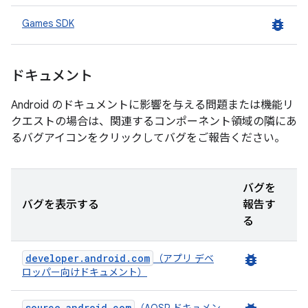
bug_report
Games SDK
ドキュメント
Android のドキュメントに影響を与える問題または機能リ
クエストの場合は、関連するコンポーネント領域の隣にあ
るバグアイコンをクリックしてバグをご報告ください。
バグを
バグを表示する
報告す
る
developer.android.com
bug_report
（アプリ デベ
ロッパー向けドキュメント）
source.android.com