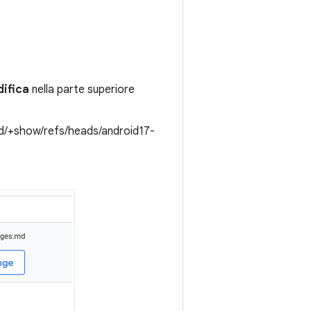
difica
nella parte superiore
ild/+show/refs/heads/android17-