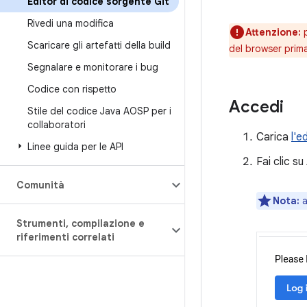
Editor di codice sorgente Git
Rivedi una modifica
Attenzione:
p
Scaricare gli artefatti della build
del browser prima
Segnalare e monitorare i bug
Codice con rispetto
Accedi
Stile del codice Java AOSP per i
collaboratori
Carica
l'e
Linee guida per le API
Fai clic su
Comunità
Nota:
a
Strumenti
,
compilazione e
riferimenti correlati