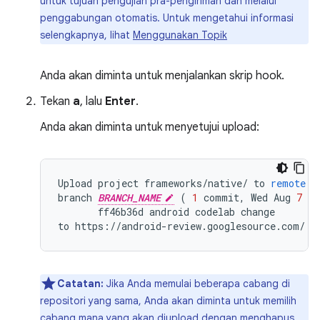
untuk tujuan pengujian pra-pengiriman dan melalui
penggabungan otomatis. Untuk mengetahui informasi
selengkapnya, lihat
Menggunakan Topik
Anda akan diminta untuk menjalankan skrip hook.
Tekan
a
, lalu
Enter
.
Anda akan diminta untuk menyetujui upload:
Upload
project
frameworks
/
native
/
to
remote
b
branch
BRANCH_NAME
(
1
commit
,
Wed
Aug
7
09
ff46b36d
android
codelab
change
to
https
:
//
android
-
review
.
googlesource
.
com
/
(
Catatan:
Jika Anda memulai beberapa cabang di
repositori yang sama, Anda akan diminta untuk memilih
cabang mana yang akan diupload dengan menghapus