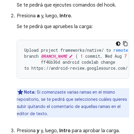
Se te pedirá que ejecutes comandos del hook.
Presiona
a
y, luego,
Intro
.
Se te pedirá que apruebes la carga:
Upload
project
frameworks
/
native
/
to
remote
b
branch
BRANCH_NAME
(
1
commit
,
Wed
Aug
7
09
ff46b36d
android
codelab
change
to
https
:
//
android
-
review
.
googlesource
.
com
/
(
Nota:
Si comenzaste varias ramas en el mismo
repositorio, se te pedirá que selecciones cuáles quieres
subir quitando el comentario de aquellas ramas en el
editor de texto.
Presiona
y
y, luego,
Intro
para aprobar la carga.