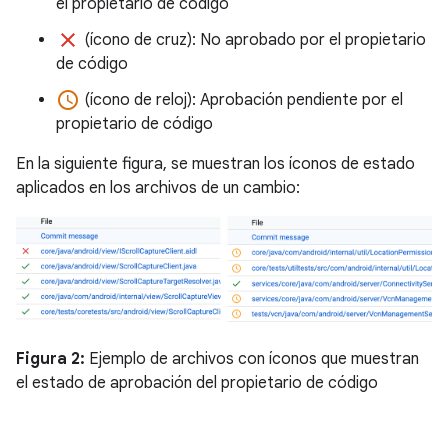
el propietario de código
clear
(ícono de cruz): No aprobado por el propietario
de código
access_time
(ícono de reloj): Aprobación pendiente por el
propietario de código
En la siguiente figura, se muestran los íconos de estado
aplicados en los archivos de un cambio:
Figura 2:
Ejemplo de archivos con íconos que muestran
el estado de aprobación del propietario de código