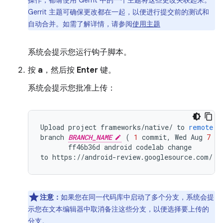
操作，都请使用 Gerrit 中的一个主题将这些更改关联起来。
Gerrit 主题可确保更改都在一起，以便进行提交前的测试和
自动合并。如需了解详情，请参阅
使用主题
系统会提示您运行钩子脚本。
按
a
，然后按
Enter
键。
系统会提示您批准上传：
Upload
project
frameworks
/
native
/
to
remote
b
branch
BRANCH_NAME
(
1
commit
,
Wed
Aug
7
09
ff46b36d
android
codelab
change
to
https
:
//
android
-
review
.
googlesource
.
com
/
(
注意：
如果您在同一代码库中启动了多个分支，系统会提
示您在文本编辑器中取消备注这些分支，以便选择要上传的
分支。