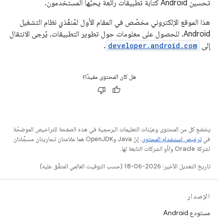
تحسين Android كتابة تطبيقات رائعة يحبّها المستخدمون.
هذا الموقع الإلكتروني مخصّص في المقام الأول لمُنفّذي نظام التشغيل
Android. للحصول على معلومات حول تطوير التطبيقات، يُرجى الانتقال
إلى
developer.android.com
.
هل كان المحتوى مفيدًا؟
يخضع كل من المحتوى وعيّنات التعليمات البرمجية في هذه الصفحة للتراخيص الموضحّة
في
ترخيص استخدام المحتوى
. إنّ Java وOpenJDK هما علامتان تجاريتان مسجَّلتان
لشركة Oracle و/أو الشركات التابعة لها.
تاريخ التعديل الأخير: 2026-06-18 (حسب التوقيت العالمي المتفَّق عليه)
الإصدار
مستودع Android