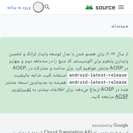
ورود به برنامه
مستندات
از سال ۲۰۲۶، برای همسو شدن با مدل توسعه پایدار ترانک و تضمین
پایداری پلتفرم برای اکوسیستم، کد منبع را در سه‌ماهه دوم و چهارم
در AOSP منتشر خواهیم کرد. برای ساخت و مشارکت در AOSP،
android-latest-release
استفاده کنید. شاخه مانیفست
android-latest-release
همیشه به جدیدترین نسخه منتشر
شده در AOSP ارجاع می‌دهد. برای اطلاعات بیشتر، به
تغییرات در
AOSP
مراجعه کنید.
این صفحه به‌وسیله
ترجمه شده است.