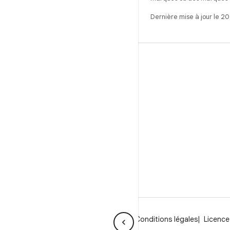
Dernière mise à jour le 2
CRÉER
Référentiel Android
Exigences
Téléchargement
Prévisualiser les binaires
Images d'usine
Fichiers binaires de pilote
À propos d'Android
Communauté
Conditions légales
Licence