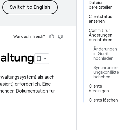
Dateien
bereitstellen
Clientstatus
ansehen
Commit für
Änderungen
War das hilfreich?
durchführen
Änderungen
waltung
in Gerrit
hochladen
Synchronisier
ungskonflikte
rwaltungssystem) als auch
beheben
siert) erforderlich. Eine
Clients
echenden Dokumentation für
bereinigen
Clients löschen