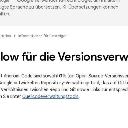
Google verwendet KI-Technologie, um Inhalte in
ugte Sprache zu übersetzen. KI-Übersetzungen können
lten.
tation
Informationen für Einsteiger
low für die Versionsver
mit Android-Code sind sowohl
Git
(ein Open-Source-Versionsve
oogle entwickeltes Repository-Verwaltungstool, das auf Git ba
 Verhältnisses zwischen Repo und Git sowie Links zur entspr
n Sie unter
Quellcodeverwaltungstools
.