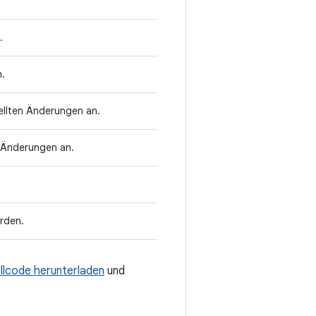
.
n.
ellten Änderungen an.
n Änderungen an.
urden.
llcode herunterladen
und