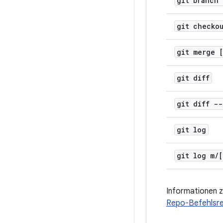
git branch 
git checko
git merge 
git diff
git diff -
git log
git log m
/
[
Informationen z
Repo-Befehlsr