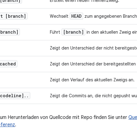
[branch]
Erstellt einen neuen Themenzweig.
ut [branch]
HEAD
Wechselt
zum angegebenen Branch
[branch]
[branch]
Führt
in den aktuellen Zweig ei
Zeigt den Unterschied der nicht bereitgest
-cached
Zeigt den Unterschied der bereitgestellte
Zeigt den Verlauf des aktuellen Zweigs an.
codeline]
.
.
Zeigt die Commits an, die nicht gepusht w
um Herunterladen von Quellcode mit Repo finden Sie unter
Que
eferenz
.