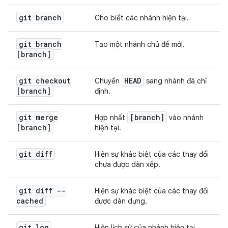
git branch
Cho biết các nhánh hiện tại.
git branch
Tạo một nhánh chủ đề mới.
[branch]
git checkout
HEAD
Chuyển
sang nhánh đã chỉ
[branch]
định.
git merge
[branch]
Hợp nhất
vào nhánh
[branch]
hiện tại.
git diff
Hiện sự khác biệt của các thay đổi
chưa được dàn xếp.
git diff --
Hiện sự khác biệt của các thay đổi
cached
được dàn dựng.
git log
Hiện lịch sử của nhánh hiện tại.