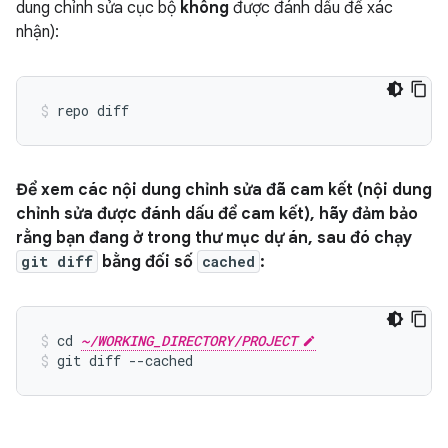
dung chỉnh sửa cục bộ
không
được đánh dấu để xác
nhận):
Để xem các nội dung chỉnh sửa đã cam kết (nội dung
chỉnh sửa được đánh dấu để cam kết), hãy đảm bảo
rằng bạn đang ở trong thư mục dự án, sau đó chạy
git diff
bằng đối số
cached
:
cd 
~/WORKING_DIRECTORY/PROJECT
git diff --cached