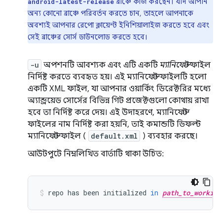
ব্রাঞ্চে কাজ করছেন। যদি আপনি
android-latest-release
অন্য কোনো ব্রাঞ্চে পরিবর্তন করতে চান, তাহলে আপনাকে
অবশ্যই আপনার রেপো ক্লায়েন্ট ইনিশিয়ালাইজ করতে হবে এবং
সেই ব্রাঞ্চের সোর্স ডাউনলোড করতে হবে।
-u
অপশনটি আবশ্যক এবং এটি একটি
ম্যানিফেস্ট
ফাইল
নির্দিষ্ট করতে ব্যবহৃত হয়। এই ম্যানিফেস্ট ফাইলটি হলো
একটি XML ফাইল, যা আপনার ওয়ার্কিং ডিরেক্টরির মধ্যে
অ্যান্ড্রয়েড সোর্সের বিভিন্ন গিট প্রজেক্টগুলো কোথায় রাখা
হবে তা নির্দিষ্ট করে দেয়। এই উদাহরণে, ম্যানিফেস্ট
ফাইলের নাম নির্দিষ্ট করা হয়নি, তাই কমান্ডটি ডিফল্ট
ম্যানিফেস্ট ফাইল (
default.xml
) ব্যবহার করছে।
আউটপুটে নিম্নলিখিত বার্তাটি থাকা উচিত:
repo
has
been
initialized
in
path_to_workin