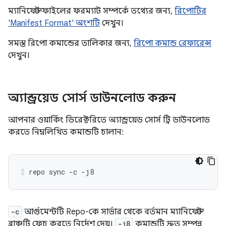
ম্যানিফেস্ট ফাইলের ফরম্যাট সম্পর্কে তথ্যের জন্য,
রিপোটির
'Manifest Format' অংশটি
দেখুন।
সমস্ত রিপো কমান্ডের তালিকার জন্য,
রিপো কমান্ড রেফারেন্স
দেখুন।
অ্যান্ড্রয়েড সোর্স ডাউনলোড করুন
আপনার ওয়ার্কিং ডিরেক্টরিতে অ্যান্ড্রয়েড সোর্স ট্রি ডাউনলোড
করতে নিম্নলিখিত কমান্ডটি চালান:
repo
sync
-c
-j8
-c
আর্গুমেন্টটি Repo-কে সার্ভার থেকে বর্তমান ম্যানিফেস্ট
ব্রাঞ্চটি ফেচ করতে নির্দেশ দেয়।
-j8
কমান্ডটি দ্রুত সম্পন্ন