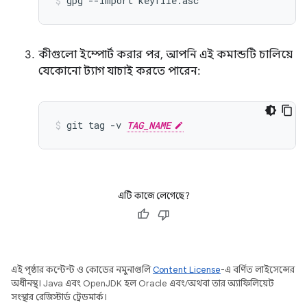
gpg
--import
keyfile.asc
কীগুলো ইম্পোর্ট করার পর, আপনি এই কমান্ডটি চালিয়ে
যেকোনো ট্যাগ যাচাই করতে পারেন:
git
tag
-v
TAG_NAME
এটি কাজে লেগেছে?
এই পৃষ্ঠার কন্টেন্ট ও কোডের নমুনাগুলি
Content License
-এ বর্ণিত লাইসেন্সের
অধীনস্থ। Java এবং OpenJDK হল Oracle এবং/অথবা তার অ্যাফিলিয়েট
সংস্থার রেজিস্টার্ড ট্রেডমার্ক।