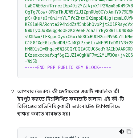
LWBGWE0znfRrnczI5p49i2YZJAjyX1P2WzmScK49CV82
OgTg7Cow+8PRaTkJEW5Y2JIZpnRUq0CYxAmHYX79EMKH
pK+KMs/s3r6nJrnYLTfdZhtmQXimpoDMJg1zxmL8UfNU
KZ8laHRARonte394hidZzM5nb6hQvpPjt2OlPRsyqVxw4
N8bTyOJo856qg4oOEzKG9eeF7oaZTYBy33BTL0408sEB
vUXRwm/fFKgpsOysxC6xi553CxBUCH2omNV6Ka1LNMwzS
G1S8fXgE0Lq3cdDM/GJ4QXP/p6LiwNF99faDMTV3+2SA
hN0DlsIw8hqJc0WISQQYEQIACQUCSedYRAIbDAAKCRDo
EXzeoxcdoafxqf6gZlJZlACgkWF7wi2YLW3Oa+jv2QST
=Wi5D
-----END PGP PUBLIC KEY BLOCK-----
আপনার GnuPG কী ডেটাবেসে একটি পাবলিক কী
ইনপুট করতে নিম্নলিখিত কমান্ডটি চালান। এই কী-টি
রিলিজের প্রতিনিধিত্বকারী অ্যানোটেড ট্যাগগুলিতে
স্বাক্ষর করতে ব্যবহৃত হয়।