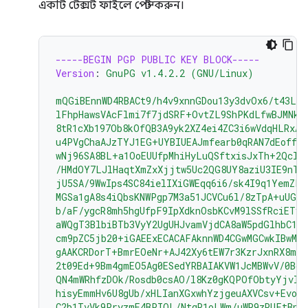
একটি টেক্সট ফাইলে পেস্ট করুন।
-----BEGIN PGP PUBLIC KEY BLOCK-----
Version
:
GnuPG v1.4.2.2 (GNU/Linux)
mQGiBEnnWD4RBACt9/h4v9xnnGDou13y3dvOx6/t43LP
lFhpHawsVAcFlmi7f7jdSRF+OvtZL9ShPKdLfwBJMNkU
8tR1cXb197Ob8kOfQB3A9yk2XZ4ei4ZC3i6wVdqHLRxAB
u4PVgChaAJzTYJ1EG+UYBIUEAJmfearb0qRAN7dEoff0F
wNj96SA8BL+a1OoEUUfpMhiHyLuQSftxisJxTh+2Qclz
/HMdOY7LJlHaqtXmZxXjjtw5Uc2QG8UY8aziU3IE9nTj
jU5SA/9WwIps4SC84ielIXiGWEqq6i6/sk4I9q1YemZF2
MGSa1gA8s4iQbsKNWPgp7M3a51JCVCu6l/8zTpA+uUGap
b/aF/ygcR8mh5hgUfpF9IpXdknOsbKCvM9lSSfRciETyk
aWQgT3BlbiBTb3VyY2UgUHJvamVjdCA8aW5pdGlhbC1j
cm9pZC5jb20+iGAEExECACAFAknnWD4CGwMGCwkIBwMC
gAAKCRDorT+BmrEOeNr+AJ42Xy6tEW7r3KzrJxnRX8mi
2t09Ed+9Bm4gmEO5Ag0ESedYRBAIAKVW1JcMBWvV/0Bo9
QN4mWRhfzDOk/Rosdb0csAO/l8Kz0gKQPOfObtyYjvI8
hisyEmmHv6U8gUb/xHLIanXGxwhYzjgeuAXVCsv+EvoP
C2b1TvVk9PryzmE4BPIQL/NtgR1oLWm/uWR9zRUFtBnE4