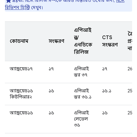
দ্রষ্টব্য:
NDK রিলিজ সম্পর্কে আরও বিস্তারিত তথ্যের জন্য,
NDK
রিভিশন হিস্ট্রি
দেখুন।
এপিআই
ত্রৈ
স্তর/
CTS
কোডনাম
সংস্করণ
প্রক
এনডিকে
সংস্করণ
নাম
রিলিজ
অ্যান্ড্রয়েড১৭
১৭
এপিআই
১৭
26Q
স্তর ৩৭
অ্যান্ড্রয়েড১৬
১৬
এপিআই
১৬.১
25Q
কিউপিআর২
স্তর ৩৬.১
অ্যান্ড্রয়েড১৬
১৬
এপিআই
১৬
25Q
লেভেল
৩৬