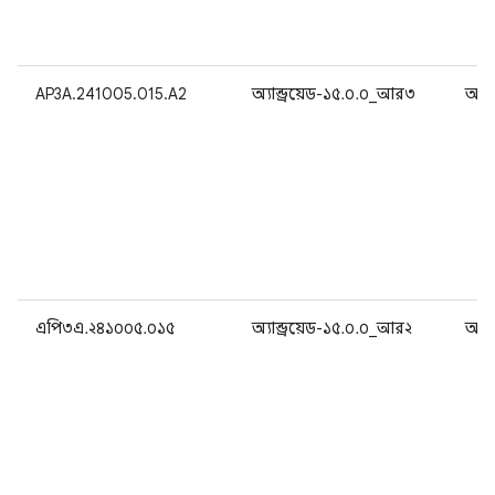
AP3A.241005.015.A2
অ্যান্ড্রয়েড-১৫.০.০_আর৩
অ্যান
এপি৩এ.২৪১০০৫.০১৫
অ্যান্ড্রয়েড-১৫.০.০_আর২
অ্যান