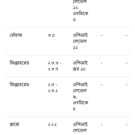
লেভেল
১২,
এনডিকে
৬
মৌচাক
৩.০
এপিআই
-
-
লেভেল
১১
জিঞ্জারব্রেড
২.৩.৩ -
এপিআই
-
-
২.৩.৭
স্তর ১০
জিঞ্জারব্রেড
২.৩ -
এপিআই
-
-
২.৩.২
লেভেল
৯,
এনডিকে
৫
ফ্রয়ো
২.২.x
এপিআই
-
-
লেভেল