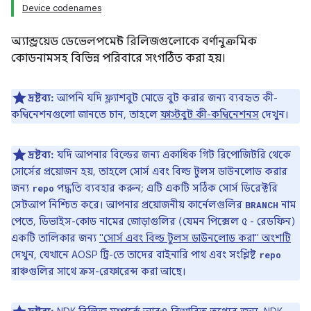
Device codenames
অ্যান্ড্রয়েড ডেভেলপমেন্ট রিলিজগুলোকে বর্ণানুক্রমিক
কোডনামসহ বিভিন্ন পরিবারে সংগঠিত করা হয়।
দ্রষ্টব্য:
আপনি যদি ফ্ল্যাশবুট মোডে বুট করার জন্য ব্যবহৃত কী-
কম্বিনেশনগুলো জানতে চান, তাহলে
ফাস্টবুট কী-কম্বিনেশনস
দেখুন।
দ্রষ্টব্য:
যদি আপনার বিল্ডের জন্য একাধিক গিট রিপোজিটরি থেকে
সোর্সের প্রয়োজন হয়, তাহলে সোর্স এবং বিল্ড টুলস ডাউনলোড করার
জন্য
পদ্ধতি ব্যবহার করুন; এটি একটি সঠিক সোর্স ডিরেক্টরি
repo
সেটআপ নিশ্চিত করে। আপনার প্রয়োজনীয় কার্নেলগুলির
নাম
BRANCH
পেতে, ডিভাইস-কোড নামের জোড়াগুলির (যেমন পিক্সেল ৫ - রেডফিন)
একটি তালিকার জন্য
"সোর্স এবং বিল্ড টুলস ডাউনলোড করা" অংশটি
দেখুন, যেখানে AOSP ট্রি-তে তাদের বাইনারি পাথ এবং সংশ্লিষ্ট
repo
ব্রাঞ্চগুলির সাথে ক্রস-রেফারেন্স করা আছে।